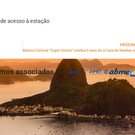
 de acesso à estação
PRÓXI
Mo
mos associados à: