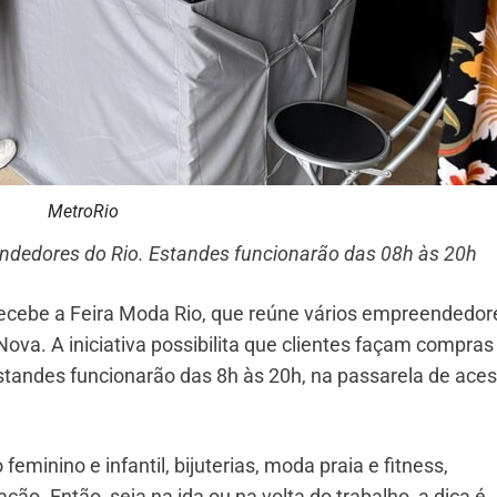
MetroRio
endedores do Rio. Estandes funcionarão das 08h às 20h
 recebe a Feira Moda Rio, que reúne vários empreendedor
ova. A iniciativa possibilita que clientes façam compra
standes funcionarão das 8h às 20h, na passarela de aces
eminino e infantil, bijuterias, moda praia e fitness,
ão. Então, seja na ida ou na volta do trabalho, a dica é