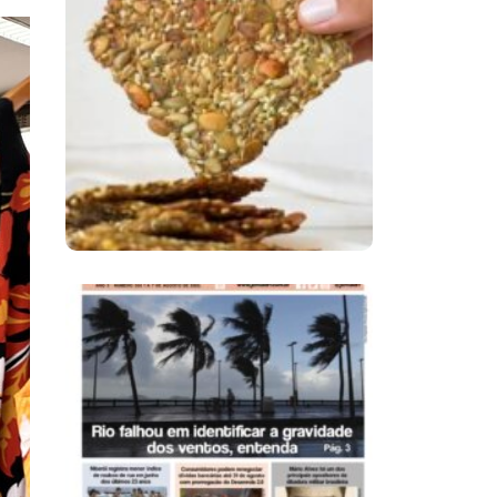
Comer Bem: Cracker
De Sementes
Ano X – Número 366
01 A 07 De Agosto De
2026