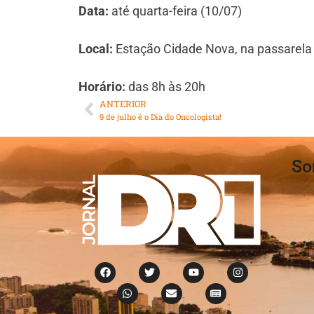
Data:
até quarta-feira (10/07)
Local:
Estação Cidade Nova, na passarela
Horário:
das 8h às 20h
ANTERIOR
9 de julho é o Dia do Oncologista!
So