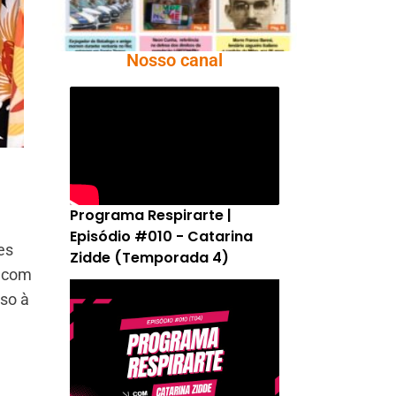
Nosso canal
Programa Respirarte |
Episódio #010 - Catarina
es
Zidde (Temporada 4)
s com
so à