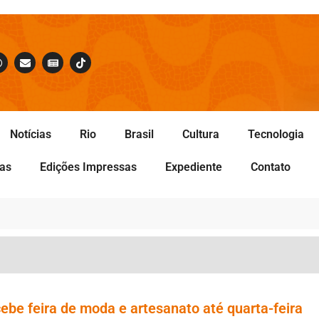
Notícias
Rio
Brasil
Cultura
Tecnologia
tas
Edições Impressas
Expediente
Contato
be feira de moda e artesanato até quarta-feira