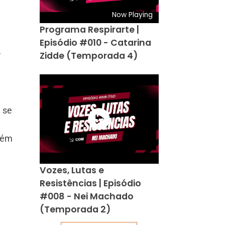
Now Playing
Programa Respirarte |
Episódio #010 - Catarina
Zidde (Temporada 4)
r
 se
lém
Vozes, Lutas e
Resistências | Episódio
#008 - Nei Machado
(Temporada 2)