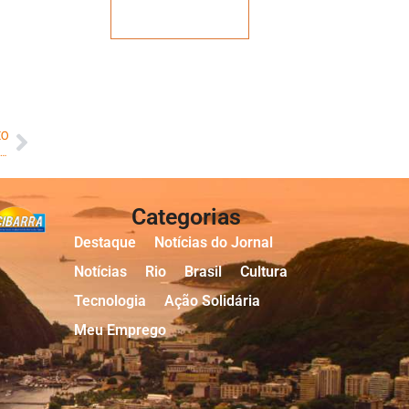
Veja mais
MO
stra Cultural “Super Heróis” celebra 5 anos da A Casa de Bambas na Areninha Cultural João Bosco
Categorias
Destaque
Notícias do Jornal
Notícias
Rio
Brasil
Cultura
Tecnologia
Ação Solidária
Meu Emprego