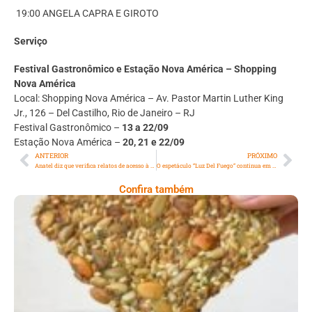
19:00 ANGELA CAPRA E GIROTO
Serviço
Festival Gastronômico e Estação Nova América – Shopping
Nova América
Local: Shopping Nova América – Av. Pastor Martin Luther King
Jr., 126 – Del Castilho, Rio de Janeiro – RJ
Festival Gastronômico –
13 a 22/09
Estação Nova América –
20, 21 e 22/09
ANTERIOR
PRÓXIMO
Anatel diz que verifica relatos de acesso à rede social X
O espetáculo “Luz Del Fuego” continua em cartaz no Teatro Cândido Mendes, em Ipanema
Confira também
Comer Bem: Cracker De Sementes