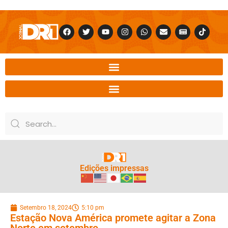
Edições impressas
Setembro 18, 2024
5:10 pm
Estação Nova América promete agitar a Zona
Norte em setembro