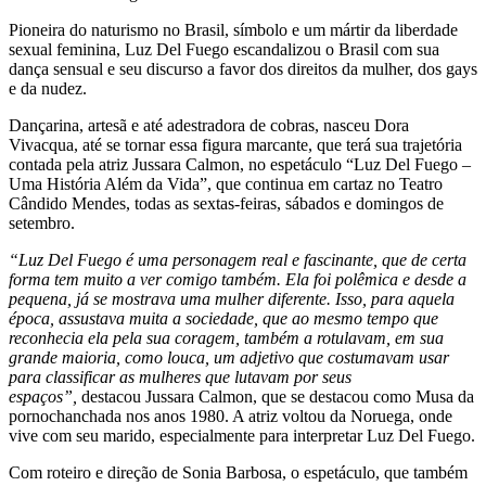
Pioneira do naturismo no Brasil, símbolo e um mártir da liberdade
sexual feminina, Luz Del Fuego escandalizou o Brasil com sua
dança sensual e seu discurso a favor dos direitos da mulher, dos gays
e da nudez.
Dançarina, artesã e até adestradora de cobras, nasceu Dora
Vivacqua, até se tornar essa figura marcante, que terá sua trajetória
contada pela atriz Jussara Calmon, no espetáculo “Luz Del Fuego –
Uma História Além da Vida”, que continua em cartaz no Teatro
Cândido Mendes, todas as sextas-feiras, sábados e domingos de
setembro.
“Luz Del Fuego é uma personagem real e fascinante, que de certa
forma tem muito a ver comigo também. Ela foi polêmica e desde a
pequena, já se mostrava uma mulher diferente. Isso, para aquela
época, assustava muita a sociedade, que ao mesmo tempo que
reconhecia ela pela sua coragem, também a rotulavam, em sua
grande maioria, como louca, um adjetivo que costumavam usar
para classificar as mulheres que lutavam por seus
espaços”,
destacou Jussara Calmon, que se destacou como Musa da
pornochanchada nos anos 1980. A atriz voltou da Noruega, onde
vive com seu marido, especialmente para interpretar Luz Del Fuego.
Com roteiro e direção de Sonia Barbosa, o espetáculo, que também