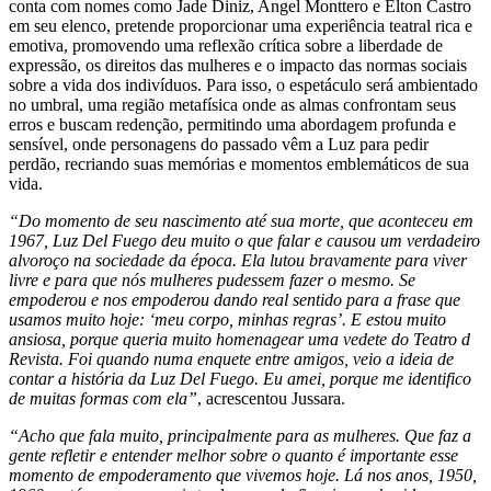
conta com nomes como Jade Diniz, Angel Monttero e Elton Castro
em seu elenco, pretende proporcionar uma experiência teatral rica e
emotiva, promovendo uma reflexão crítica sobre a liberdade de
expressão, os direitos das mulheres e o impacto das normas sociais
sobre a vida dos indivíduos. Para isso, o espetáculo será ambientado
no umbral, uma região metafísica onde as almas confrontam seus
erros e buscam redenção, permitindo uma abordagem profunda e
sensível, onde personagens do passado vêm a Luz para pedir
perdão, recriando suas memórias e momentos emblemáticos de sua
vida.
“Do momento de seu nascimento até sua morte, que aconteceu em
1967, Luz Del Fuego deu muito o que falar e causou um verdadeiro
alvoroço na sociedade da época. Ela lutou bravamente para viver
livre e para que nós mulheres pudessem fazer o mesmo. Se
empoderou e nos empoderou dando real sentido para a frase que
usamos muito hoje: ‘meu corpo, minhas regras’. E estou muito
ansiosa, porque queria muito homenagear uma vedete do Teatro d
Revista. Foi quando numa enquete entre amigos, veio a ideia de
contar a história da Luz Del Fuego. Eu amei, porque me identifico
de muitas formas com ela”
, acrescentou Jussara.
“Acho que fala muito, principalmente para as mulheres. Que faz a
gente refletir e entender melhor sobre o quanto é importante esse
momento de empoderamento que vivemos hoje. Lá nos anos, 1950,