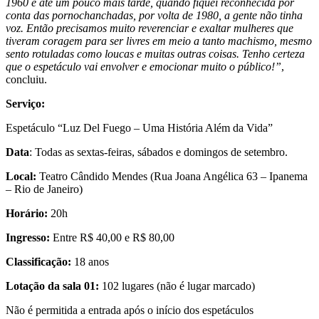
1960 e até um pouco mais tarde, quando fiquei reconhecida por
conta das pornochanchadas, por volta de 1980, a gente não tinha
voz. Então precisamos muito reverenciar e exaltar mulheres que
tiveram coragem para ser livres em meio a tanto machismo, mesmo
sento rotuladas como loucas e muitas outras coisas. Tenho certeza
que o espetáculo vai envolver e emocionar muito o público!”
,
concluiu.
Serviço:
Espetáculo “Luz Del Fuego – Uma História Além da Vida”
Data
: Todas as sextas-feiras, sábados e domingos de setembro.
Local:
Teatro Cândido Mendes (Rua Joana Angélica 63 – Ipanema
– Rio de Janeiro)
Horário:
20h
Ingresso:
Entre R$ 40,00 e R$ 80,00
Classificação:
18 anos
Lotação da sala 01:
102 lugares (não é lugar marcado)
Não é permitida a entrada após o início dos espetáculos