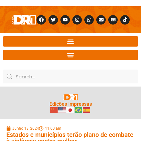
Edições impressas
Junho 18, 2024
11:00 am
Estados e municípios terão plano de combate
à violência contra mulher