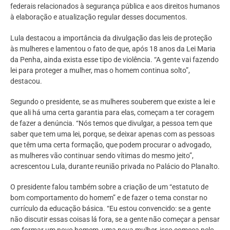
federais relacionados à segurança pública e aos direitos humanos
à elaboração e atualização regular desses documentos.
Lula destacou a importância da divulgação das leis de proteção
às mulheres e lamentou o fato de que, após 18 anos da Lei Maria
da Penha, ainda exista esse tipo de violência. “A gente vai fazendo
lei para proteger a mulher, mas o homem continua solto”,
destacou.
Segundo o presidente, se as mulheres souberem que existe a lei e
que ali há uma certa garantia para elas, começam a ter coragem
de fazer a denúncia. “Nós temos que divulgar, a pessoa tem que
saber que tem uma lei, porque, se deixar apenas com as pessoas
que têm uma certa formação, que podem procurar o advogado,
as mulheres vão continuar sendo vítimas do mesmo jeito”,
acrescentou Lula, durante reunião privada no Palácio do Planalto.
O presidente falou também sobre a criação de um “estatuto de
bom comportamento do homem” e de fazer o tema constar no
currículo da educação básica. “Eu estou convencido: se a gente
não discutir essas coisas lá fora, se a gente não começar a pensar
em formar um novo homem, uma nova mulher, isso começa pelo