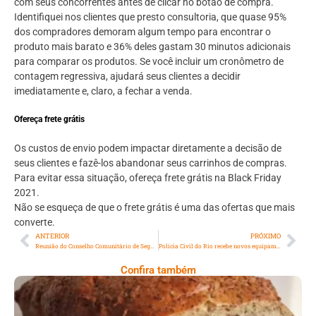
com seus concorrentes antes de clicar no botão de compra.
Identifiquei nos clientes que presto consultoria, que quase 95%
dos compradores demoram algum tempo para encontrar o
produto mais barato e 36% deles gastam 30 minutos adicionais
para comparar os produtos. Se você incluir um cronômetro de
contagem regressiva, ajudará seus clientes a decidir
imediatamente e, claro, a fechar a venda.
Ofereça frete grátis
Os custos de envio podem impactar diretamente a decisão de
seus clientes e fazê-los abandonar seus carrinhos de compras.
Para evitar essa situação, ofereça frete grátis na Black Friday
2021.
Não se esqueça de que o frete grátis é uma das ofertas que mais
converte.
ANTERIOR
PRÓXIMO
Reunião do Conselho Comunitário de Segurança Pública da 2ª AISP
Policia Civil do Rio recebe novos equipamentos de análise científica
Confira também