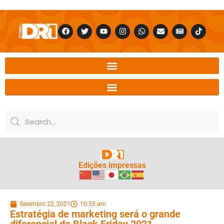
Edições impressas
Setembro 22, 2021
10:53 am
Estratégia de marketing será o grande
diferencial da Black Friday 2021