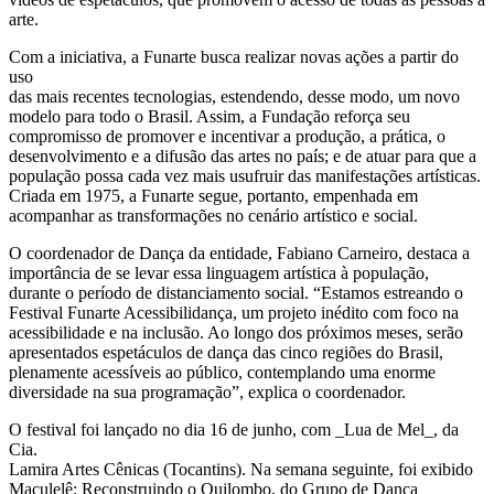
arte.
Com a iniciativa, a Funarte busca realizar novas ações a partir do
uso
das mais recentes tecnologias, estendendo, desse modo, um novo
modelo para todo o Brasil. Assim, a Fundação reforça seu
compromisso de promover e incentivar a produção, a prática, o
desenvolvimento e a difusão das artes no país; e de atuar para que a
população possa cada vez mais usufruir das manifestações artísticas.
Criada em 1975, a Funarte segue, portanto, empenhada em
acompanhar as transformações no cenário artístico e social.
O coordenador de Dança da entidade, Fabiano Carneiro, destaca a
importância de se levar essa linguagem artística à população,
durante o período de distanciamento social. “Estamos estreando o
Festival Funarte Acessibilidança, um projeto inédito com foco na
acessibilidade e na inclusão. Ao longo dos próximos meses, serão
apresentados espetáculos de dança das cinco regiões do Brasil,
plenamente acessíveis ao público, contemplando uma enorme
diversidade na sua programação”, explica o coordenador.
O festival foi lançado no dia 16 de junho, com _Lua de Mel_, da
Cia.
Lamira Artes Cênicas (Tocantins). Na semana seguinte, foi exibido
Maculelê: Reconstruindo o Quilombo, do Grupo de Dança