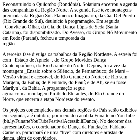
Reconstruindo o Quilombo (Rondônia). Solatium encerrou a agenda
das companhias da Região Norte. A segunda fase teve montagens
premiadas da Região Sul. Flamenco Imaginário, da Cia. Del Puerto
(Rio Grande do Sul), deuinício à programação. Em seguida,
_Convite ao Olhar, da Cia. de Dança Lápis de Seda (Santa
Catarina), foi disponibilizado. Do Avesso, do Grupo Nó Movimento
em Rede (Paraná), fechou a temporada da
região.
A terceira fase divulga os trabalhos da Região Nordeste. A estreia foi
com _Estado de Apneia_, do Grupo Movidos Dança
Contemporânea, do Rio Grande do Norte. Depois, foi a vez da
montagem _Ensaio sobre o Silêncio, de Pernambuco; de Maré –
Versão virtual e acessível, do Rio Grande do Norte; de Rio sem
Margem, da Bahia; de Plenitude, do Piauí; e de Ah, se eu fosse
Marilyn!, da Bahia. A programação segue
agora com a montagem Proibido Elefantes, do Rio Grande do
Norte, que encerra a etapa Nordeste do evento.
Os projetos contemplados nas demais regiões do País serão exibidos
em seguida, até outubro, por meio do canal da Funarte no YouTube
(bit.ly/FunarteYouTubeFestivalAcessibiliDanca). No decorrer das
apresentações, o coordenador de Dança da Fundação, Fabiano
Carneiro, participará de uma “live” com diretores e artistas de
dança, além de convidados.