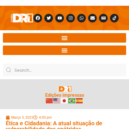
Edições impressas
Março 5, 2023
4:00 pm
Ética e Cidadania: A atual situação de
vulnerabilidade dos apátridas