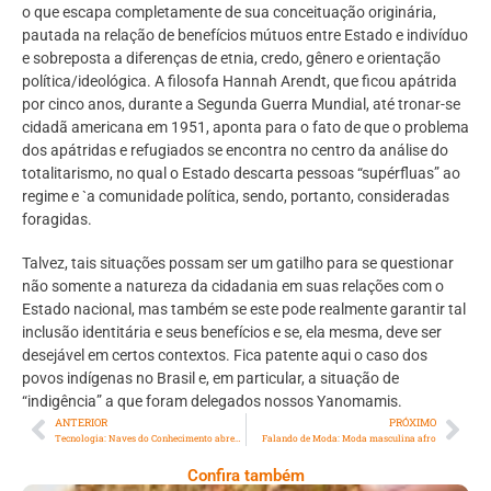
o que escapa completamente de sua conceituação originária,
pautada na relação de benefícios mútuos entre Estado e indivíduo
e sobreposta a diferenças de etnia, credo, gênero e orientação
política/ideológica. A filosofa Hannah Arendt, que ficou apátrida
por cinco anos, durante a Segunda Guerra Mundial, até tronar-se
cidadã americana em 1951, aponta para o fato de que o problema
dos apátridas e refugiados se encontra no centro da análise do
totalitarismo, no qual o Estado descarta pessoas “supérfluas” ao
regime e `a comunidade política, sendo, portanto, consideradas
foragidas.
Talvez, tais situações possam ser um gatilho para se questionar
não somente a natureza da cidadania em suas relações com o
Estado nacional, mas também se este pode realmente garantir tal
inclusão identitária e seus benefícios e se, ela mesma, deve ser
desejável em certos contextos. Fica patente aqui o caso dos
povos indígenas no Brasil e, em particular, a situação de
“indigência” a que foram delegados nossos Yanomamis.
ANTERIOR
PRÓXIMO
Tecnologia: Naves do Conhecimento abrem inscrições para mais de 5 mil vagas em cursos gratuitos de tecnologia e empreendedorismo
Falando de Moda: Moda masculina afro
Confira também