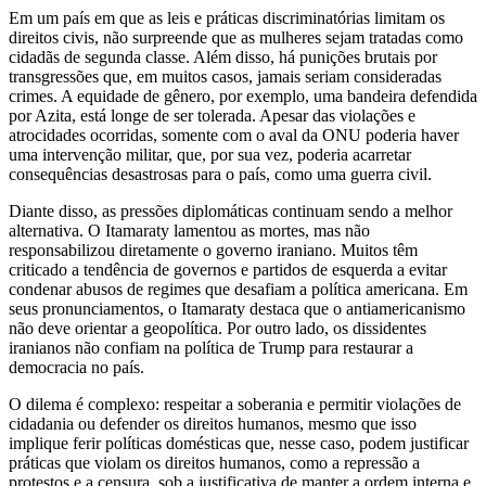
Em um país em que as leis e práticas discriminatórias limitam os
direitos civis, não surpreende que as mulheres sejam tratadas como
cidadãs de segunda classe. Além disso, há punições brutais por
transgressões que, em muitos casos, jamais seriam consideradas
crimes. A equidade de gênero, por exemplo, uma bandeira defendida
por Azita, está longe de ser tolerada. Apesar das violações e
atrocidades ocorridas, somente com o aval da ONU poderia haver
uma intervenção militar, que, por sua vez, poderia acarretar
consequências desastrosas para o país, como uma guerra civil.
Diante disso, as pressões diplomáticas continuam sendo a melhor
alternativa. O Itamaraty lamentou as mortes, mas não
responsabilizou diretamente o governo iraniano. Muitos têm
criticado a tendência de governos e partidos de esquerda a evitar
condenar abusos de regimes que desafiam a política americana. Em
seus pronunciamentos, o Itamaraty destaca que o antiamericanismo
não deve orientar a geopolítica. Por outro lado, os dissidentes
iranianos não confiam na política de Trump para restaurar a
democracia no país.
O dilema é complexo: respeitar a soberania e permitir violações de
cidadania ou defender os direitos humanos, mesmo que isso
implique ferir políticas domésticas que, nesse caso, podem justificar
práticas que violam os direitos humanos, como a repressão a
protestos e a censura, sob a justificativa de manter a ordem interna e