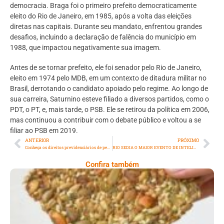
democracia. Braga foi o primeiro prefeito democraticamente
eleito do Rio de Janeiro, em 1985, após a volta das eleições
diretas nas capitais. Durante seu mandato, enfrentou grandes
desafios, incluindo a declaração de falência do município em
1988, que impactou negativamente sua imagem.
Antes de se tornar prefeito, ele foi senador pelo Rio de Janeiro,
eleito em 1974 pelo MDB, em um contexto de ditadura militar no
Brasil, derrotando o candidato apoiado pelo regime. Ao longo de
sua carreira, Saturnino esteve filiado a diversos partidos, como o
PDT, o PT, e, mais tarde, o PSB. Ele se retirou da política em 2006,
mas continuou a contribuir com o debate público e voltou a se
filiar ao PSB em 2019.
ANTERIOR
PRÓXIMO
Conheça os direitos previdenciários de pessoas com câncer de mama
RIO SEDIA O MAIOR EVENTO DE INTELIGÊNCIA EMOCIONAL DO MUNDO EM OUTUBRO
Confira também
Comer Bem: Cracker De Sementes