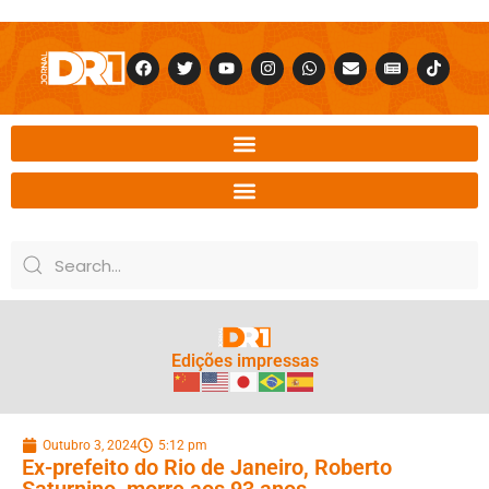
Edições impressas
Outubro 3, 2024
5:12 pm
Ex-prefeito do Rio de Janeiro, Roberto
Saturnino, morre aos 93 anos