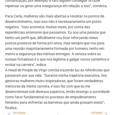
comunicação, por exemplo, é raro alguém conseguir te fazer
repensar ou gerar uma insegurança em relação a isso”, comenta.
Para Carla, mulheres são mais abertas a revisitar os pontos de
desenvolvimento, mas isso não é necessariamente um ponto
negativo. “Isso acontece, muitas vezes, por conta das
experiências anteriores que passamos. Eu sou uma pessoa que
tenho um perfil que, dificilmente vou ficar reforçando meus
pontos positivos de forma pró-ativa, mas sempre que vou para
uma reunião majoritariamente formada por homens, tenho em
mente a segurança das minhas entregas. A certeza sobre as
nossas fortalezas é o que nos legitima a galgar novos caminhos e
evoluir na carreira”, indica.
A Head de People da Virgo conclui trazendo luz às referências que
passaram por sua vida. “Durante minha trajetória executiva, tive
gestoras mulheres muito inspiradoras, que foram verdadeiras
mentoras da minha carreira, e isso fez com que eu me
desenvolvesse sob diversos aspectos, então enxergo a sororidade
como fator fundamental no processo de empoderamento
feminino para enfrentar as barreiras que ainda possam existir”,
finaliza.
ANTERIOR
PRÓXIMO