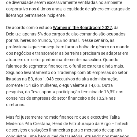
de diversidade serem excessivamente ventiladas no ambiente
corporativo nos últimos anos, a equidade de gênero em cargos de
liderança permanece incipiente.
De acordo com o estudo
Women in the Boardroom 2022
, da
Deloitte, apenas 5% dos cargos de alto comando são ocupados
por mulheres no mundo, 1,2% no Brasil. Nesse cenário, as
profissionais que conseguiram furar a bolha de gênero no mundo
dos negócios e transcender as barreiras precisam se adaptar em
atuar em um setor predominantemente masculino. Quando
falamos do segmento financeiro, o funil se estreita ainda mais.
Segundo levantamento do Trademap com 50 empresas do setor
listadas na B3, dos 1.043 executivos da alta administração,
somente 154 são mulheres, o equivalente a 14,6%. Outra
pesquisa, da Teva, aponta participação feminina de 16,3% nos
conselhos de empresas do setor financeiro e de 13,2% nas
diretorias.
Mas foi justamente no meio financeiro que a executiva Talita
Medeiros Pita Crestana, Head de Estruturação da Virgo – fintech
de serviços e soluções financeiras para o mercado de capitais –
conquistou uma bem sucedida trajetória. Atuando nos mercados