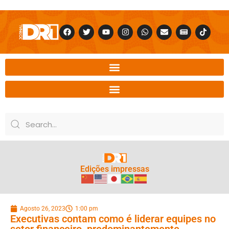
Edições impressas
Agosto 26, 2023
1:00 pm
Executivas contam como é liderar equipes no
setor financeiro, predominantemente