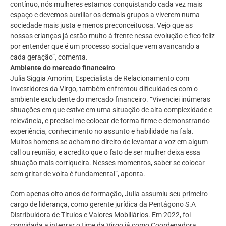
contínuo, nós mulheres estamos conquistando cada vez mais
espaço e devemos auxiliar os demais grupos a viverem numa
sociedade mais justa e menos preconceituosa. Vejo que as
nossas crianças já estão muito à frente nessa evolução e fico feliz
por entender que é um processo social que vem avançando a
cada geração”, comenta.
Ambiente do mercado financeiro
Julia Siggia Amorim, Especialista de Relacionamento com
Investidores da Virgo, também enfrentou dificuldades com o
ambiente excludente do mercado financeiro. “Vivenciei inúmeras
situações em que estive em uma situação de alta complexidade e
relevância, e precisei me colocar de forma firme e demonstrando
experiência, conhecimento no assunto e habilidade na fala.
Muitos homens se acham no direito de levantar a voz em algum
call ou reunião, e acredito que o fato de ser mulher deixa essa
situação mais corriqueira. Nesses momentos, saber se colocar
sem gritar de volta é fundamental”, aponta.
Com apenas oito anos de formação, Julia assumiu seu primeiro
cargo de liderança, como gerente jurídica da Pentágono S.A
Distribuidora de Títulos e Valores Mobiliários. Em 2022, foi
convidada a integrar o time da Virgo já como Coordenadora