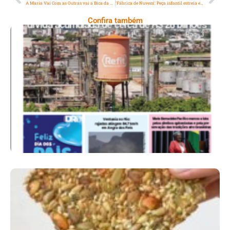
A Maria Vai Com as Outras vai a Bica da Rainha.
‘Fábrica de Nuvem’: Peça infantil estreia em 5 de setembro no Centro de Artes da Maré, promovendo reflexões sobre a preservação do meio ambiente
Confira também
Ano X – Número 367 08 A 14 De Agosto De
2026
Comer Bem: Cracker De Sementes