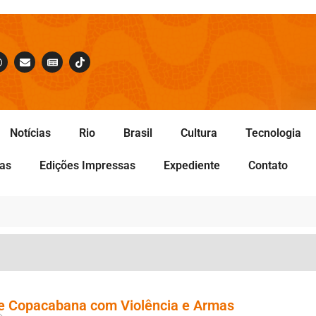
Notícias
Rio
Brasil
Cultura
Tecnologia
tas
Edições Impressas
Expediente
Contato
e Copacabana com Violência e Armas