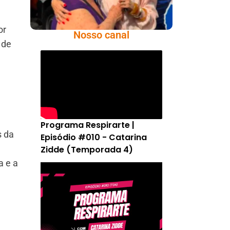
or
Nosso canal
 de
Programa Respirarte |
s da
Episódio #010 - Catarina
Zidde (Temporada 4)
a e a