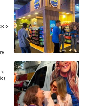
Inovação No Brasil
Com A Participação
Do Prezunic No Rio
 pelo
Innovation Week
2026
rre
​Segurança Pública
Lidera Queixas De
om
ica
Moradores Do Rio Em
Escuta Promovida
Por Antônia
Fontenelle