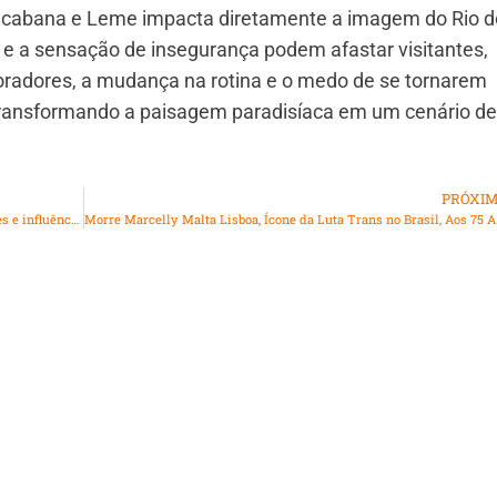
pacabana e Leme impacta diretamente a imagem do Rio d
a e a sensação de insegurança podem afastar visitantes,
oradores, a mudança na rotina e o medo de se tornarem
 transformando a paisagem paradisíaca em um cenário de
PRÓXI
Justiça autoriza quebra de sigilo e descobre comunicações e influências de Dr. Jairinho
Morre Marcel