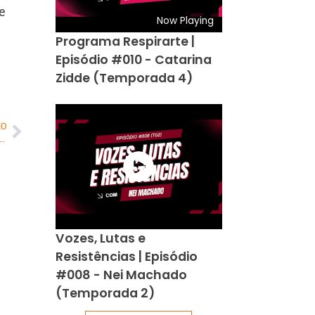
e
Now Playing
Programa Respirarte |
Episódio #010 - Catarina
Zidde (Temporada 4)
MO
ly Malta Lisboa, Ícone da Luta Trans no Brasil, Aos 75 Anos
Vozes, Lutas e
Resistências | Episódio
#008 - Nei Machado
(Temporada 2)