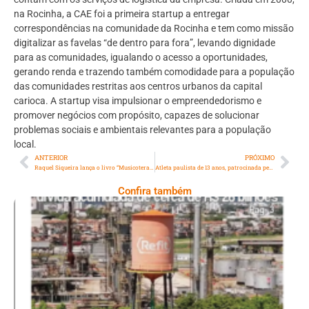
na Rocinha, a CAE foi a primeira startup a entregar
correspondências na comunidade da Rocinha e tem como missão
digitalizar as favelas “de dentro para fora”, levando dignidade
para as comunidades, igualando o acesso a oportunidades,
gerando renda e trazendo também comodidade para a população
das comunidades restritas aos centros urbanos da capital
carioca. A startup visa impulsionar o empreendedorismo e
promover negócios com propósito, capazes de solucionar
problemas sociais e ambientais relevantes para a população
local.
ANTERIOR
PRÓXIMO
Raquel Siqueira lança o livro “Musicoterapia no Brasil: Conexões Contemporâneas”
Atleta paulista de 13 anos, patrocinada pela Brasilprev, é novamente medalhista no Campeonato Brasileiro de Breaking
Confira também
Ano X – Número 367 08 A 14 De Agosto De
2026