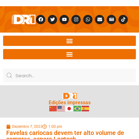
Edições impressas
Dezembro 7, 2023
1:00 pm
Favelas cariocas devem ter alto volume de
compras, espera Logtech