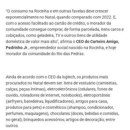
“O consumo na Rocinha e em outras favelas deve crescer
exponencialmente no Natal, quando comparado com 2022. E,
com o acesso facilitado ao cartão de crédito, o morador da
comunidade consegue comprar, de forma parcelada, itens caros e
cobiçados, como geladeira, TV e outros itens de utilidade
doméstica de valor mais alto”, afirma o
CEO do Carteiro Amigo,
Pedrinho Jr
., empreendedor social nascido na Rocinha, e hoje
morador da comunidade do Rio das Pedras.
Ainda de acordo com o CEO da
logtech
, os produtos mais
procurados no Natal devem ser: itens de vestuário (camisetas,
calças, peças íntimas), eletroeletrônicos (celulares, fones de
ouvido, roteadores de internet, notebooks), eletroportáteis
(airfryers, batedeiras, liquidificadores), artigos para casa,
produtos para pets) e cosméticos (shampoo, condicionador,
perfumes, maquiagens), chocolates (doces, bebidas e comidas,
no geral); brinquedos acessórios; artigos de decoração; entre
outros.