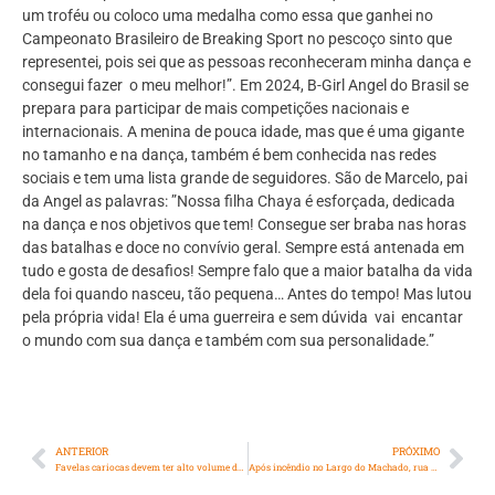
um troféu ou coloco uma medalha como essa que ganhei no
Campeonato Brasileiro de Breaking Sport no pescoço sinto que
representei, pois sei que as pessoas reconheceram minha dança e
consegui fazer o meu melhor!”. Em 2024, B-Girl Angel do Brasil se
prepara para participar de mais competições nacionais e
internacionais. A menina de pouca idade, mas que é uma gigante
no tamanho e na dança, também é bem conhecida nas redes
sociais e tem uma lista grande de seguidores. São de Marcelo, pai
da Angel as palavras: ”Nossa filha Chaya é esforçada, dedicada
na dança e nos objetivos que tem! Consegue ser braba nas horas
das batalhas e doce no convívio geral. Sempre está antenada em
tudo e gosta de desafios! Sempre falo que a maior batalha da vida
dela foi quando nasceu, tão pequena… Antes do tempo! Mas lutou
pela própria vida! Ela é uma guerreira e sem dúvida vai encantar
o mundo com sua dança e também com sua personalidade.”
ANTERIOR
PRÓXIMO
Favelas cariocas devem ter alto volume de compras, espera Logtech
Após incêndio no Largo do Machado, rua é interditada