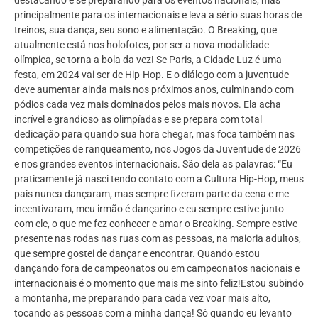
destacando e se preparando para os eventos nacionais, mas
principalmente para os internacionais e leva a sério suas horas de
treinos, sua dança, seu sono e alimentação. O Breaking, que
atualmente está nos holofotes, por ser a nova modalidade
olímpica, se torna a bola da vez! Se Paris, a Cidade Luz é uma
festa, em 2024 vai ser de Hip-Hop. E o diálogo com a juventude
deve aumentar ainda mais nos próximos anos, culminando com
pódios cada vez mais dominados pelos mais novos. Ela acha
incrível e grandioso as olimpíadas e se prepara com total
dedicação para quando sua hora chegar, mas foca também nas
competições de ranqueamento, nos Jogos da Juventude de 2026
e nos grandes eventos internacionais. São dela as palavras: “Eu
praticamente já nasci tendo contato com a Cultura Hip-Hop, meus
pais nunca dançaram, mas sempre fizeram parte da cena e me
incentivaram, meu irmão é dançarino e eu sempre estive junto
com ele, o que me fez conhecer e amar o Breaking. Sempre estive
presente nas rodas nas ruas com as pessoas, na maioria adultos,
que sempre gostei de dançar e encontrar. Quando estou
dançando fora de campeonatos ou em campeonatos nacionais e
internacionais é o momento que mais me sinto feliz!Estou subindo
a montanha, me preparando para cada vez voar mais alto,
tocando as pessoas com a minha dança! Só quando eu levanto