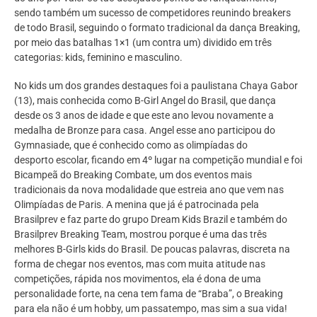
sendo também um sucesso de competidores reunindo breakers
de todo Brasil, seguindo o formato tradicional da dança Breaking,
por meio das batalhas 1×1 (um contra um) dividido em três
categorias: kids, feminino e masculino.
No kids um dos grandes destaques foi a paulistana Chaya Gabor
(13), mais conhecida como B-Girl Angel do Brasil, que dança
desde os 3 anos de idade e que este ano levou novamente a
medalha de Bronze para casa. Angel esse ano participou do
Gymnasiade, que é conhecido como as olimpíadas do
desporto escolar, ficando em 4º lugar na competição mundial e foi
Bicampeã do Breaking Combate, um dos eventos mais
tradicionais da nova modalidade que estreia ano que vem nas
Olimpíadas de Paris. A menina que já é patrocinada pela
Brasilprev e faz parte do grupo Dream Kids Brazil e também do
Brasilprev Breaking Team, mostrou porque é uma das três
melhores B-Girls kids do Brasil. De poucas palavras, discreta na
forma de chegar nos eventos, mas com muita atitude nas
competições, rápida nos movimentos, ela é dona de uma
personalidade forte, na cena tem fama de “Braba”, o Breaking
para ela não é um hobby, um passatempo, mas sim a sua vida!