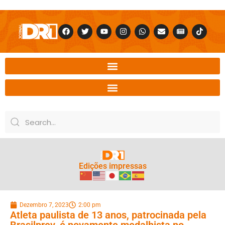
Edições impressas
Dezembro 7, 2023
2:00 pm
Atleta paulista de 13 anos, patrocinada pela
Brasilprev, é novamente medalhista no