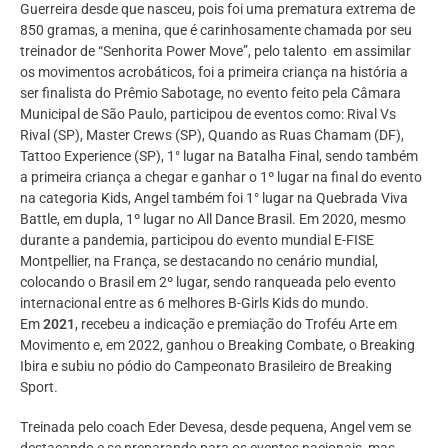
Guerreira desde que nasceu, pois foi uma prematura extrema de
850 gramas, a menina, que é carinhosamente chamada por seu
treinador de “Senhorita Power Move”, pelo talento em assimilar
os movimentos acrobáticos, foi a primeira criança na história a
ser finalista do Prêmio Sabotage, no evento feito pela Câmara
Municipal de São Paulo, participou de eventos como: Rival Vs
Rival (SP), Master Crews (SP), Quando as Ruas Chamam (DF),
Tattoo Experience (SP), 1° lugar na Batalha Final, sendo também
a primeira criança a chegar e ganhar o 1º lugar na final do evento
na categoria Kids, Angel também foi 1° lugar na Quebrada Viva
Battle, em dupla, 1º lugar no All Dance Brasil. Em 2020, mesmo
durante a pandemia, participou do evento mundial E-FISE
Montpellier, na França, se destacando no cenário mundial,
colocando o Brasil em 2º lugar, sendo ranqueada pelo evento
internacional entre as 6 melhores B-Girls Kids do mundo.
Em
2021
, recebeu a indicação e premiação do Troféu Arte em
Movimento e, em 2022, ganhou o Breaking Combate, o Breaking
Ibira e subiu no pódio do Campeonato Brasileiro de Breaking
Sport.
Treinada pelo coach Eder Devesa, desde pequena, Angel vem se