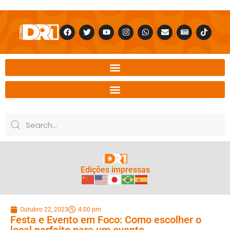
Edições impressas
Outubro 22, 2023
4:00 pm
Festa e Evento em Foco: Como escolher o
local perfeito para um evento