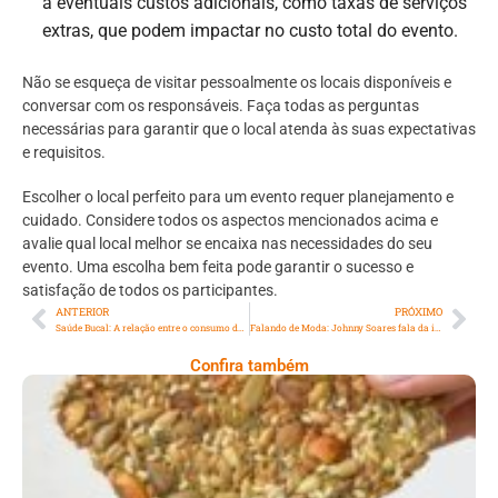
a eventuais custos adicionais, como taxas de serviços
extras, que podem impactar no custo total do evento.
Não se esqueça de visitar pessoalmente os locais disponíveis e
conversar com os responsáveis. Faça todas as perguntas
necessárias para garantir que o local atenda às suas expectativas
e requisitos.
Escolher o local perfeito para um evento requer planejamento e
cuidado. Considere todos os aspectos mencionados acima e
avalie qual local melhor se encaixa nas necessidades do seu
evento. Uma escolha bem feita pode garantir o sucesso e
satisfação de todos os participantes.
ANTERIOR
PRÓXIMO
Saúde Bucal: A relação entre o consumo de açúcar e a cárie
Falando de Moda: Johnny Soares fala da importância da moda na arte
Confira também
Comer Bem: Cracker De Sementes