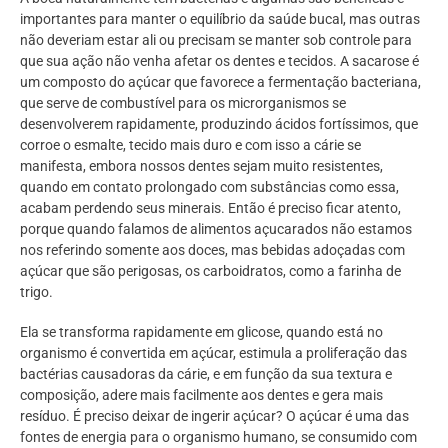
importantes para manter o equilíbrio da saúde bucal, mas outras
não deveriam estar ali ou precisam se manter sob controle para
que sua ação não venha afetar os dentes e tecidos. A sacarose é
um composto do açúcar que favorece a fermentação bacteriana,
que serve de combustível para os microrganismos se
desenvolverem rapidamente, produzindo ácidos fortíssimos, que
corroe o esmalte, tecido mais duro e com isso a cárie se
manifesta, embora nossos dentes sejam muito resistentes,
quando em contato prolongado com substâncias como essa,
acabam perdendo seus minerais. Então é preciso ficar atento,
porque quando falamos de alimentos açucarados não estamos
nos referindo somente aos doces, mas bebidas adoçadas com
açúcar que são perigosas, os carboidratos, como a farinha de
trigo.
Ela se transforma rapidamente em glicose, quando está no
organismo é convertida em açúcar, estimula a proliferação das
bactérias causadoras da cárie, e em função da sua textura e
composição, adere mais facilmente aos dentes e gera mais
resíduo. É preciso deixar de ingerir açúcar? O açúcar é uma das
fontes de energia para o organismo humano, se consumido com