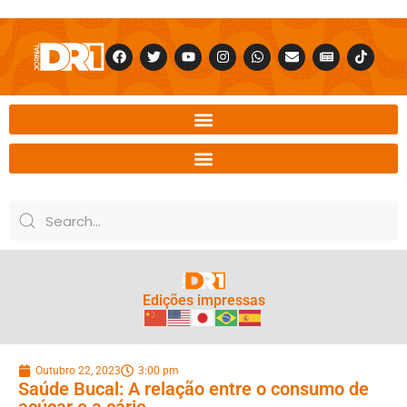
Edições impressas
Outubro 22, 2023
3:00 pm
Saúde Bucal: A relação entre o consumo de
açúcar e a cárie