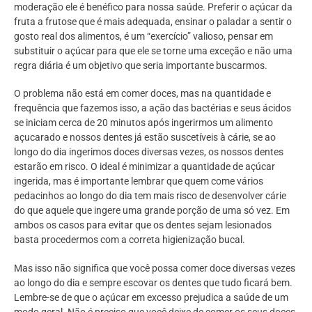
moderação ele é benéfico para nossa saúde. Preferir o açúcar da
fruta a frutose que é mais adequada, ensinar o paladar a sentir o
gosto real dos alimentos, é um “exercício” valioso, pensar em
substituir o açúcar para que ele se torne uma exceção e não uma
regra diária é um objetivo que seria importante buscarmos.
O problema não está em comer doces, mas na quantidade e
frequência que fazemos isso, a ação das bactérias e seus ácidos
se iniciam cerca de 20 minutos após ingerirmos um alimento
açucarado e nossos dentes já estão suscetíveis à cárie, se ao
longo do dia ingerimos doces diversas vezes, os nossos dentes
estarão em risco. O ideal é minimizar a quantidade de açúcar
ingerida, mas é importante lembrar que quem come vários
pedacinhos ao longo do dia tem mais risco de desenvolver cárie
do que aquele que ingere uma grande porção de uma só vez. Em
ambos os casos para evitar que os dentes sejam lesionados
basta procedermos com a correta higienização bucal.
Mas isso não significa que você possa comer doce diversas vezes
ao longo do dia e sempre escovar os dentes que tudo ficará bem.
Lembre-se de que o açúcar em excesso prejudica a saúde de um
modo geral. Não é preciso que você deixe de comer os seus doces