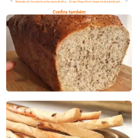
Mutação do Coronavírus faz mais de 40 países fecharem fronteiras aéreas com o Reino Unido
Grupo Pique Novo lança turnê adiada pela pandemia
Confira também
Comer Bem: Pão Low Carb
Comer Bem: Palitinhos De Cebola E Salsa