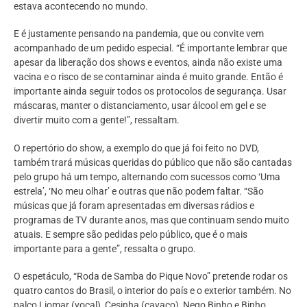
estava acontecendo no mundo.
E é justamente pensando na pandemia, que ou convite vem
acompanhado de um pedido especial. “É importante lembrar que
apesar da liberação dos shows e eventos, ainda não existe uma
vacina e o risco de se contaminar ainda é muito grande. Então é
importante ainda seguir todos os protocolos de segurança. Usar
máscaras, manter o distanciamento, usar álcool em gel e se
divertir muito com a gente!”, ressaltam.
O repertório do show, a exemplo do que já foi feito no DVD,
também trará músicas queridas do público que não são cantadas
pelo grupo há um tempo, alternando com sucessos como ‘Uma
estrela’, ‘No meu olhar’ e outras que não podem faltar. “São
músicas que já foram apresentadas em diversas rádios e
programas de TV durante anos, mas que continuam sendo muito
atuais. E sempre são pedidas pelo público, que é o mais
importante para a gente”, ressalta o grupo.
O espetáculo, “Roda de Samba do Pique Novo” pretende rodar os
quatro cantos do Brasil, o interior do país e o exterior também. No
palco Liomar (vocal), Cesinha (cavaco), Nego Binho e Binho