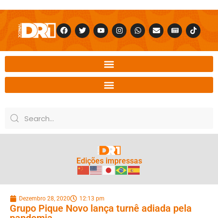
Edições impressas
Dezembro 28, 2020
12:13 pm
Grupo Pique Novo lança turnê adiada pela
pandemia