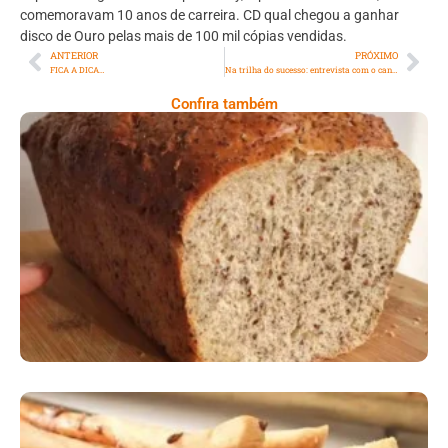
comemoravam 10 anos de carreira. CD qual chegou a ganhar
disco de Ouro pelas mais de 100 mil cópias vendidas.
ANTERIOR
PRÓXIMO
FICA A DICA…
Na trilha do sucesso: entrevista com o cantor Gustavo Tibí
Confira também
Comer Bem: Pão Low Carb