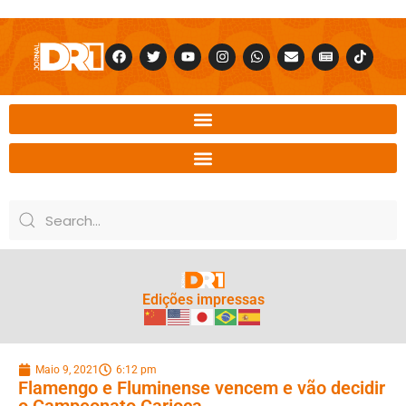
Edições impressas
Maio 9, 2021
6:12 pm
Flamengo e Fluminense vencem e vão decidir
o Campeonato Carioca