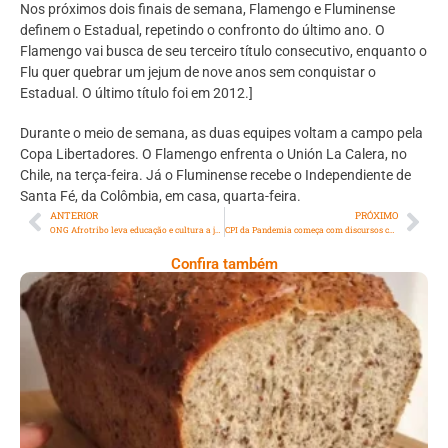
Nos próximos dois finais de semana, Flamengo e Fluminense
definem o Estadual, repetindo o confronto do último ano. O
Flamengo vai busca de seu terceiro título consecutivo, enquanto o
Flu quer quebrar um jejum de nove anos sem conquistar o
Estadual. O último título foi em 2012.]
Durante o meio de semana, as duas equipes voltam a campo pela
Copa Libertadores. O Flamengo enfrenta o Unión La Calera, no
Chile, na terça-feira. Já o Fluminense recebe o Independiente de
Santa Fé, da Colômbia, em casa, quarta-feira.
ANTERIOR
PRÓXIMO
ONG Afrotribo leva educação e cultura a jovens carentes e atua na valorização da autoestima de negros
CPI da Pandemia começa com discursos contraditórios e longe de respostas
Confira também
Comer Bem: Pão Low Carb