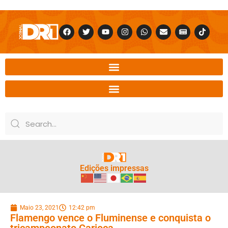
Edições impressas
Maio 23, 2021
12:42 pm
Flamengo vence o Fluminense e conquista o
tricampeonato Carioca