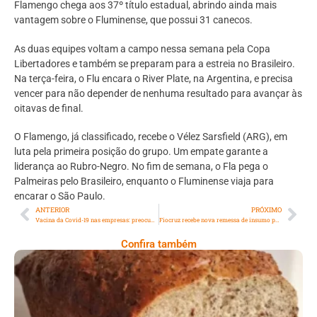
Flamengo chega aos 37º título estadual, abrindo ainda mais
vantagem sobre o Fluminense, que possui 31 canecos.
As duas equipes voltam a campo nessa semana pela Copa
Libertadores e também se preparam para a estreia no Brasileiro.
Na terça-feira, o Flu encara o River Plate, na Argentina, e precisa
vencer para não depender de nenhuma resultado para avançar às
oitavas de final.
O Flamengo, já classificado, recebe o Vélez Sarsfield (ARG), em
luta pela primeira posição do grupo. Um empate garante a
liderança ao Rubro-Negro. No fim de semana, o Fla pega o
Palmeiras pelo Brasileiro, enquanto o Fluminense viaja para
encarar o São Paulo.
ANTERIOR
PRÓXIMO
Vacina da Covid-19 nas empresas: preocupações vão além da aprovação
Fiocruz recebe nova remessa de insumo para produção de vacina
Confira também
Comer Bem: Pão Low Carb