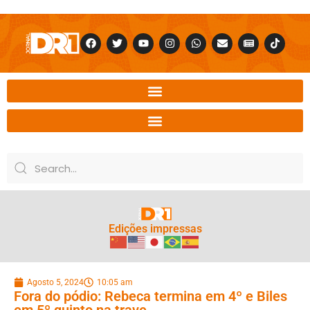
Edições impressas
Agosto 5, 2024
10:05 am
Fora do pódio: Rebeca termina em 4º e Biles
em 5º quinto na trave