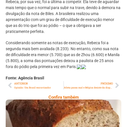
Rebeca, por sua vez, foi a última a competir. Ela teve de aguardar
mais tempo que o normal para subir na trave, devido à demora na
divulgação da nota de Biles. A brasileira realizou uma
apresentação com um grau de dificuldade de execução menor
que as do trio que foi ao pódio – o que a obrigava a ser
praticamente perfeita.
Considerando somente as notas de execução, Rebeca foi a
segunda mais bem avaliada (8.233). No entanto, como sua nota
de dificuldade era menor (5.700) que as de Zhou (6.600) e Manila
(5.800), a soma das pontuações deixou a paulista de 25 anos
fora do pódio pela primeira vez em Paris.
Fonte: Agência Brasil
ANTERIOR
PRÓXIMO
Opinião: Um Brasil escravizador
Atleta passa mal e Bélgica desiste da disputa do triatlo misto
Confira também
Comer Bem: Pão Low Carb