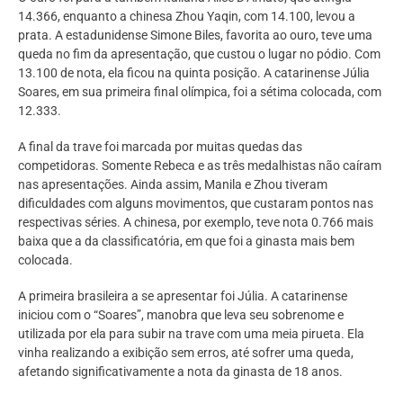
14.366, enquanto a chinesa Zhou Yaqin, com 14.100, levou a
prata. A estadunidense Simone Biles, favorita ao ouro, teve uma
queda no fim da apresentação, que custou o lugar no pódio. Com
13.100 de nota, ela ficou na quinta posição. A catarinense Júlia
Soares, em sua primeira final olímpica, foi a sétima colocada, com
12.333.
A final da trave foi marcada por muitas quedas das
competidoras. Somente Rebeca e as três medalhistas não caíram
nas apresentações. Ainda assim, Manila e Zhou tiveram
dificuldades com alguns movimentos, que custaram pontos nas
respectivas séries. A chinesa, por exemplo, teve nota 0.766 mais
baixa que a da classificatória, em que foi a ginasta mais bem
colocada.
A primeira brasileira a se apresentar foi Júlia. A catarinense
iniciou com o “Soares”, manobra que leva seu sobrenome e
utilizada por ela para subir na trave com uma meia pirueta. Ela
vinha realizando a exibição sem erros, até sofrer uma queda,
afetando significativamente a nota da ginasta de 18 anos.