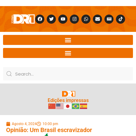
Edições impressas
Agosto 4, 2024
10:00 pm
Opinião: Um Brasil escravizador