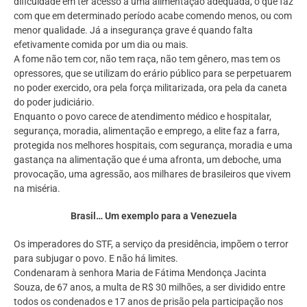
dificuldade em ter acesso a uma alimentação adequada, o que faz
com que em determinado período acabe comendo menos, ou com
menor qualidade. Já a insegurança grave é quando falta
efetivamente comida por um dia ou mais.
A fome não tem cor, não tem raça, não tem gênero, mas tem os
opressores, que se utilizam do erário público para se perpetuarem
no poder exercido, ora pela força militarizada, ora pela da caneta
do poder judiciário.
Enquanto o povo carece de atendimento médico e hospitalar,
segurança, moradia, alimentação e emprego, a elite faz a farra,
protegida nos melhores hospitais, com segurança, moradia e uma
gastança na alimentação que é uma afronta, um deboche, uma
provocação, uma agressão, aos milhares de brasileiros que vivem
na miséria.
Brasil… Um exemplo para a Venezuela
Os imperadores do STF, a serviço da presidência, impõem o terror
para subjugar o povo. E não há limites.
Condenaram à senhora Maria de Fátima Mendonça Jacinta
Souza, de 67 anos, a multa de R$ 30 milhões, a ser dividido entre
todos os condenados e 17 anos de prisão pela participação nos