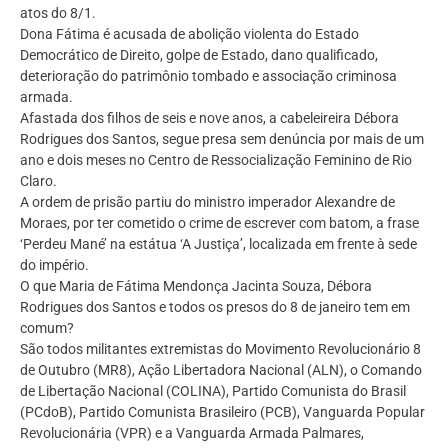
atos do 8/1.
Dona Fátima é acusada de abolição violenta do Estado
Democrático de Direito, golpe de Estado, dano qualificado,
deterioração do patrimônio tombado e associação criminosa
armada.
Afastada dos filhos de seis e nove anos, a cabeleireira Débora
Rodrigues dos Santos, segue presa sem denúncia por mais de um
ano e dois meses no Centro de Ressocialização Feminino de Rio
Claro.
A ordem de prisão partiu do ministro imperador Alexandre de
Moraes, por ter cometido o crime de escrever com batom, a frase
‘Perdeu Mané’ na estátua ‘A Justiça’, localizada em frente à sede
do império.
O que Maria de Fátima Mendonça Jacinta Souza, Débora
Rodrigues dos Santos e todos os presos do 8 de janeiro tem em
comum?
São todos militantes extremistas do Movimento Revolucionário 8
de Outubro (MR8), Ação Libertadora Nacional (ALN), o Comando
de Libertação Nacional (COLINA), Partido Comunista do Brasil
(PCdoB), Partido Comunista Brasileiro (PCB), Vanguarda Popular
Revolucionária (VPR) e a Vanguarda Armada Palmares,