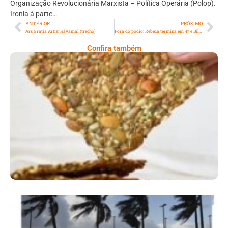
Organização Revolucionária Marxista – Política Operária (Polop).
Ironia à parte…
ANTERIOR
PRÓXIMO
Ars Gratia Artis: Hávamál (trecho)
Fora do pódio: Rebeca termina em 4º e Biles em 5º quinto na trave
Confira também
Comer Bem: Cracker De Sementes