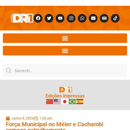
Edições impressas
Junho 8, 2026
1:00 pm
Força Municipal no Méier e Cachambi
começa patrulhamento