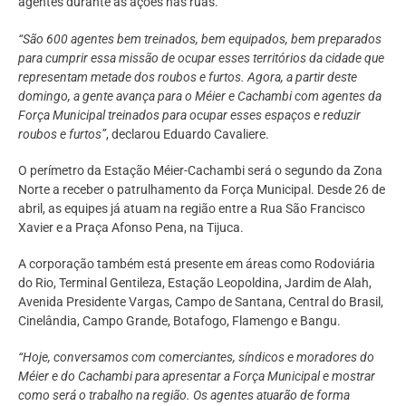
agentes durante as ações nas ruas.
“São 600 agentes bem treinados, bem equipados, bem preparados
para cumprir essa missão de ocupar esses territórios da cidade que
representam metade dos roubos e furtos. Agora, a partir deste
domingo, a gente avança para o Méier e Cachambi com agentes da
Força Municipal treinados para ocupar esses espaços e reduzir
roubos e furtos”
, declarou Eduardo Cavaliere.
O perímetro da Estação Méier-Cachambi será o segundo da Zona
Norte a receber o patrulhamento da Força Municipal. Desde 26 de
abril, as equipes já atuam na região entre a Rua São Francisco
Xavier e a Praça Afonso Pena, na Tijuca.
A corporação também está presente em áreas como Rodoviária
do Rio, Terminal Gentileza, Estação Leopoldina, Jardim de Alah,
Avenida Presidente Vargas, Campo de Santana, Central do Brasil,
Cinelândia, Campo Grande, Botafogo, Flamengo e Bangu.
“Hoje, conversamos com comerciantes, síndicos e moradores do
Méier e do Cachambi para apresentar a Força Municipal e mostrar
como será o trabalho na região. Os agentes atuarão de forma