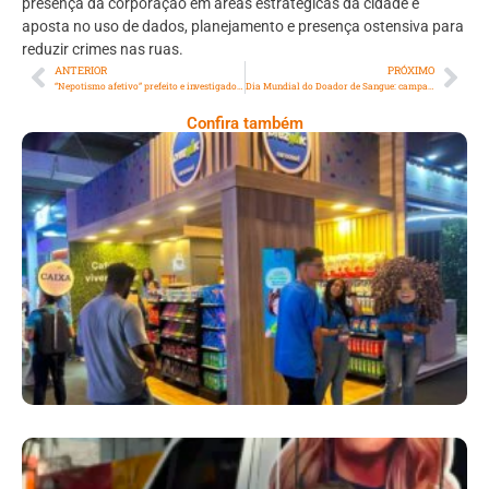
presença da corporação em áreas estratégicas da cidade e
aposta no uso de dados, planejamento e presença ostensiva para
reduzir crimes nas ruas.
ANTERIOR
PRÓXIMO
“Nepotismo afetivo” prefeito e investigado por nomeação de amante para cargo publico
Dia Mundial do Doador de Sangue: campanha convoca população para marcar um golaço pela vida
Confira também
Cencosud Promove Inovação No Brasil
Com A Participação Do Prezunic No Rio
Innovation Week 2026