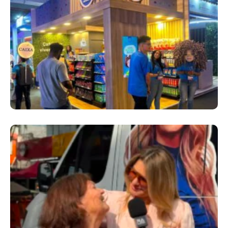
Cencosud Promove Inovação No Brasil
Com A Participação Do Prezunic No Rio
Innovation Week 2026
​Segurança Pública Lidera Queixas De
Moradores Do Rio Em Escuta Promovida Por
Antônia Fontenelle