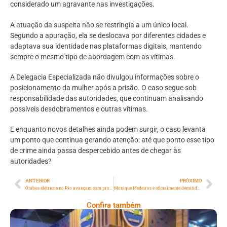
considerado um agravante nas investigações.
A atuação da suspeita não se restringia a um único local.
Segundo a apuração, ela se deslocava por diferentes cidades e
adaptava sua identidade nas plataformas digitais, mantendo
sempre o mesmo tipo de abordagem com as vítimas.
A Delegacia Especializada não divulgou informações sobre o
posicionamento da mulher após a prisão. O caso segue sob
responsabilidade das autoridades, que continuam analisando
possíveis desdobramentos e outras vítimas.
E enquanto novos detalhes ainda podem surgir, o caso levanta
um ponto que continua gerando atenção: até que ponto esse tipo
de crime ainda passa despercebido antes de chegar às
autoridades?
ANTERIOR
PRÓXIMO
Ônibus elétricos no Rio avançam com projeto selecionado em programa nacional
Monique Medeiros é oficialmente demitida de seu cargo com profesora da Prefeitura
Confira também