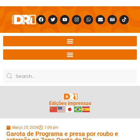
Edições impressas
Março 25, 2026
1:00 pm
Garota de Programa e presa por roubo e
extorsão na Zona Oeste do Rio