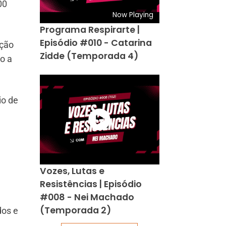
00
Now Playing
Programa Respirarte |
Episódio #010 - Catarina
ação
Zidde (Temporada 4)
o a
io de
Vozes, Lutas e
Resistências | Episódio
#008 - Nei Machado
(Temporada 2)
dos e