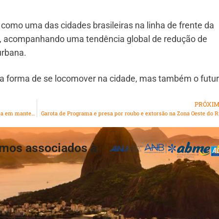
r como uma das cidades brasileiras na linha de frente da
co, acompanhando uma tendência global de redução de
urbana.
a forma de se locomover na cidade, mas também o futur
PRÓXI
Goleiro Bruno se mantém foragido após decisão da Justiça em manter sua prisão
Garota de Programa e presa por roubo e extorsão na Zona Oeste do R
mos associados à: