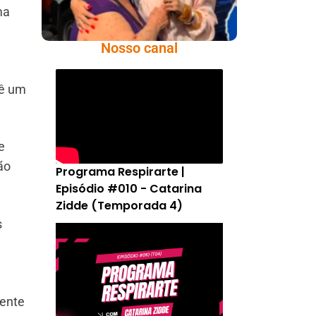
ma
Nosso canal
vê um
e
ão
Programa Respirarte |
Episódio #010 - Catarina
Zidde (Temporada 4)
s
ente