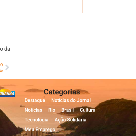
Veja mais
o da
MO
io
Categorias
Destaque
Notícias do Jornal
Notícias
Rio
Brasil
Cultura
Tecnologia
Ação Solidária
Meu Emprego