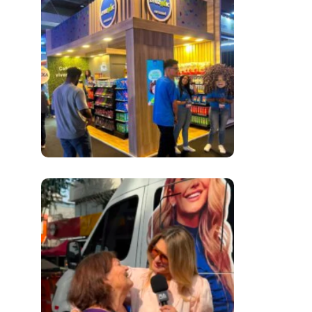
Inovação No Brasil
Com A Participação
Do Prezunic No Rio
Innovation Week
2026
​Segurança Pública
Lidera Queixas De
Moradores Do Rio Em
Escuta Promovida
Por Antônia
Fontenelle