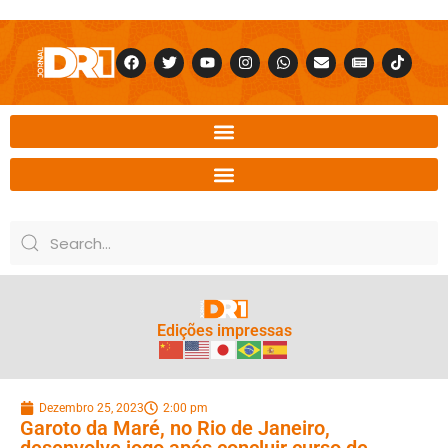
Edições impressas
Dezembro 25, 2023
2:00 pm
Garoto da Maré, no Rio de Janeiro,
desenvolve jogo após concluir curso de