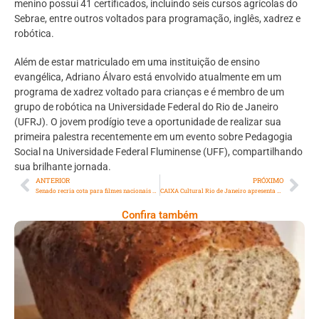
menino possui 41 certificados, incluindo seis cursos agrícolas do
Sebrae, entre outros voltados para programação, inglês, xadrez e
robótica.
Além de estar matriculado em uma instituição de ensino
evangélica, Adriano Álvaro está envolvido atualmente em um
programa de xadrez voltado para crianças e é membro de um
grupo de robótica na Universidade Federal do Rio de Janeiro
(UFRJ). O jovem prodígio teve a oportunidade de realizar sua
primeira palestra recentemente em um evento sobre Pedagogia
Social na Universidade Federal Fluminense (UFF), compartilhando
sua brilhante jornada.
ANTERIOR
PRÓXIMO
Senado recria cota para filmes nacionais em cinemas até 2033
CAIXA Cultural Rio de Janeiro apresenta o show “Francisco, el Hombre”, no Teatro Nelson Rodrigues
Confira também
Comer Bem: Pão Low Carb