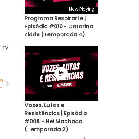
Now Playing
Programa Respirarte |
Episódio #010 - Catarina
Zidde (Temporada 4)
a TV
MO
roto da Maré, no Rio de Janeiro, desenvolve jogo após concluir curso de programação em Harvard
Vozes, Lutas e
Resistências | Episódio
#008 - Nei Machado
(Temporada 2)