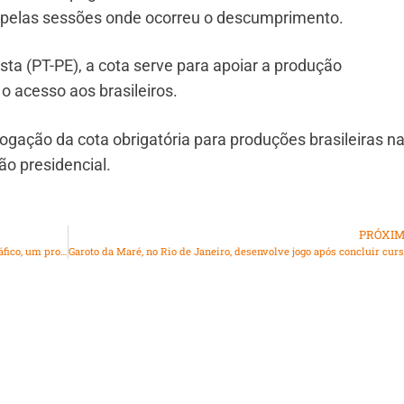
a pelas sessões onde ocorreu o descumprimento.
sta (PT-PE), a cota serve para apoiar a produção
o acesso aos brasileiros.
gação da cota obrigatória para produções brasileiras n
ão presidencial.
PRÓXI
“Ele era considerado por muitos um dramaturgo pornográfico, um provocador. Mas ele se dizia um romântico, um homem sensível, que sabia chorar se fosse preciso.” – Entrevista com Claudio Calixto
Ga