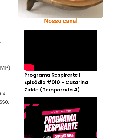
Nosso canal
e
 (MP)
Programa Respirarte |
Episódio #010 - Catarina
Zidde (Temporada 4)
s a
sso,
a