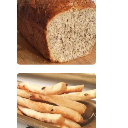
Comer Bem: Pão Low
Carb
Comer Bem:
Palitinhos De Cebola
E Salsa