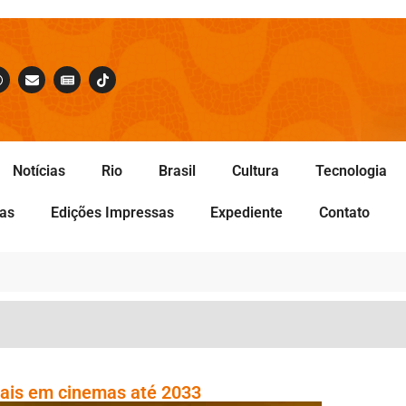
Notícias
Rio
Brasil
Cultura
Tecnologia
tas
Edições Impressas
Expediente
Contato
nais em cinemas até 2033