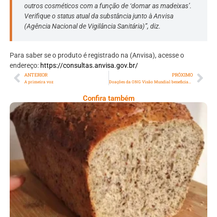
outros cosméticos com a função de ‘domar as madeixas’.
Verifique o status atual da substância junto à Anvisa
(Agência Nacional de Vigilância Sanitária)”, diz.
Para saber se o produto é registrado na (Anvisa), acesse o
endereço:
https://consultas.anvisa.gov.br/
ANTERIOR
PRÓXIMO
A primeira voz
Doações da ONG Visão Mundial beneficiam 15 mil crianças
Confira também
Comer Bem: Pão Low Carb