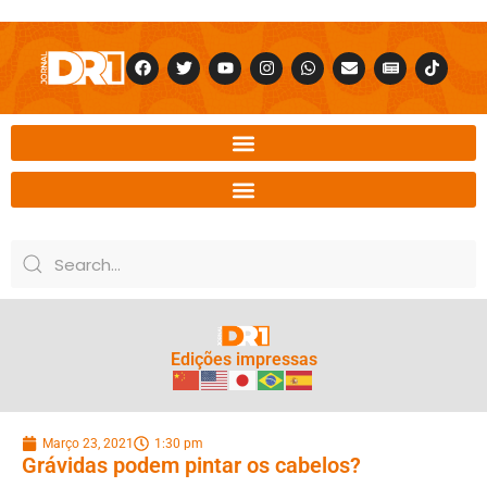
Edições impressas
Março 23, 2021
1:30 pm
Grávidas podem pintar os cabelos?