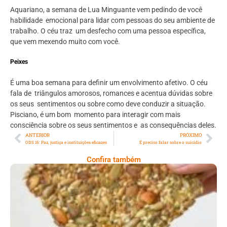
Aquariano, a semana de Lua Minguante vem pedindo de você
habilidade emocional para lidar com pessoas do seu ambiente de
trabalho. O céu traz um desfecho com uma pessoa específica,
que vem mexendo muito com você.
Peixes
É uma boa semana para definir um envolvimento afetivo. O céu
fala de triângulos amorosos, romances e acentua dúvidas sobre
os seus sentimentos ou sobre como deve conduzir a situação.
Pisciano, é um bom momento para interagir com mais
consciência sobre os seus sentimentos e as consequências deles.
ANTERIOR
PRÓXIMO
ODS 16: Paz, justiça e instituições eficazes
É preciso falar sobre o suicídio
Confira também
Comer Bem: Cracker De Sementes