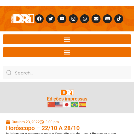
Edições impressas
Outubro 23, 2022
3:00 pm
Horóscopo – 22/10 A 28/10
Iniciamos a semana sob a frequência da Lua Minguante em