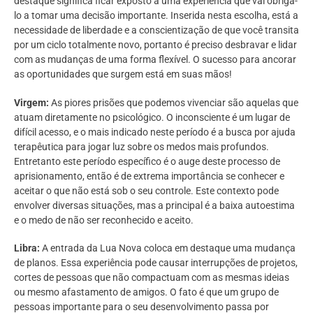
destaque significa ficar exposto a uma experiência que vai obrigá-
lo a tomar uma decisão importante. Inserida nesta escolha, está a
necessidade de liberdade e a conscientização de que você transita
por um ciclo totalmente novo, portanto é preciso desbravar e lidar
com as mudanças de uma forma flexível. O sucesso para ancorar
as oportunidades que surgem está em suas mãos!
Virgem:
As piores prisões que podemos vivenciar são aquelas que
atuam diretamente no psicológico. O inconsciente é um lugar de
difícil acesso, e o mais indicado neste período é a busca por ajuda
terapêutica para jogar luz sobre os medos mais profundos.
Entretanto este período específico é o auge deste processo de
aprisionamento, então é de extrema importância se conhecer e
aceitar o que não está sob o seu controle. Este contexto pode
envolver diversas situações, mas a principal é a baixa autoestima
e o medo de não ser reconhecido e aceito.
Libra:
A entrada da Lua Nova coloca em destaque uma mudança
de planos. Essa experiência pode causar interrupções de projetos,
cortes de pessoas que não compactuam com as mesmas ideias
ou mesmo afastamento de amigos. O fato é que um grupo de
pessoas importante para o seu desenvolvimento passa por