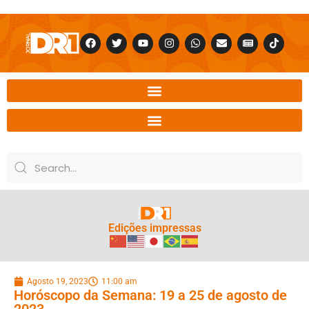
Edições impressas
Agosto 19, 2023
11:00 am
Horóscopo da Semana: 19 a 25 de agosto de
2023