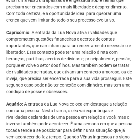
evitar uma visão ultrapassada e engessada sobre temas que
precisam ser encarados com mais liberdade e desprendimento.
Com toda certeza, é a oportunidade ideal para quebrar uma
crença que vem limitando todo o seu processo evolutivo.
Capricórnio:
A entrada da Lua Nova ativa rivalidades que
comprometem questões financeiras e acertos de contas
importantes, que caminham para um encerramento necessário e
libertador. Esse contexto pode ter uma relação direta com
heranças, partilhas, acertos de dívidas e, principalmente, pensão,
porque envolve o setor dos filhos. Mas também podem se tratar
de rivalidades acirradas, que ativam um contexto amoroso, ou de
inveja, que precisa ser encerrada para a sua vida prosseguir. Este
segundo caso pode não ter conexão com dinheiro, mas tem uma
condição de posse e obsessões.
Aquário:
A entrada da Lua Nova coloca em destaque a relação
com uma pessoa. Nesta trama, o céu vai expor brigas e
rivalidades declaradas de uma pessoa em relação a você, mas o
inverso também pode acontecer. É uma semana em que a pessoa
tocada tende a se posicionar para definir uma situação que já
vem acontecendo faz tempo. Quando Vênus ingressou no signo