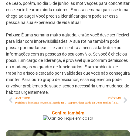
de Leão, porém, no dia 5 de junho, as motivações para concretizar
esse corte ficaram ainda maiores. É nesta semana que esse tema
chega ao auge! Você precisa identificar quem pode ser essa
pessoa na sua experiência de vida atual.
Peixes:
É uma semana muito agitada, então você deve ser flexível
para lidar com imprevisibilidades. A sua rotina também pode
passar por mudanças — e você sentirá a necessidade de expor
informações com as pessoas do seu convívio. Se você é chefe ou
possui um cargo de liderança, é provável que ocorram demissões
ou mudanças no quadro de funcionários. É um ambiente de
trabalho arisco e cercado por rivalidades que você não conseguirá
manter. Para outro grupo de piscianos, essa experiência pode
envolver problemas de saúde, sendo necessária uma mudança de
hábitos urgentemente.
ANTERIOR
PRÓXIMO
Prefeitura implanta nova sinalização na Tijuquinha, Zona Oeste da cidade
Espaço Plaza cuida da Gente realiza ‘I Seminário sobre a iniciativa privada na ação social’
Confira também
Opinião: Fique Em Casa!