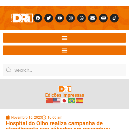
Edições impressas
Novembro 16, 2023
10:00 am
Hospital do Olho realiza campanha de
atendimento aos sábados em novembro;