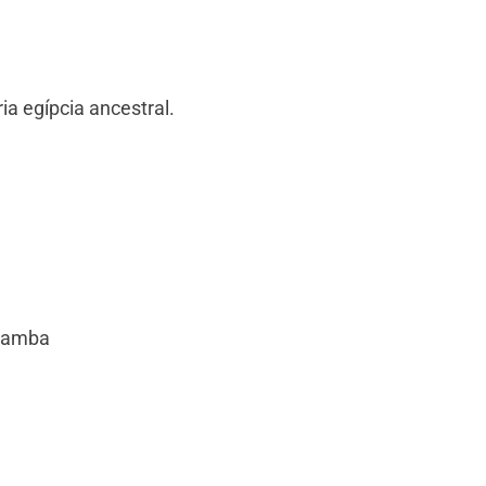
a egípcia ancestral.
 samba