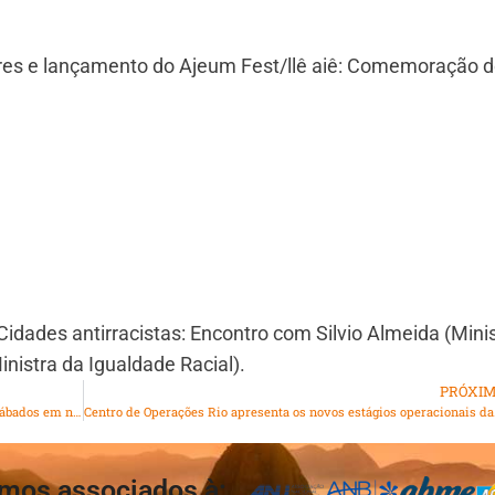
res e lançamento do Ajeum Fest/llê aiê: Comemoração 
idades antirracistas: Encontro com Silvio Almeida (Mini
nistra da Igualdade Racial).
PRÓXI
Hospital do Olho realiza campanha de atendimento aos sábados em novembro; saiba como conseguir consulta gratuitamente
Centro de Op
mos associados à: