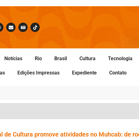
Notícias
Rio
Brasil
Cultura
Tecnologia
tas
Edições Impressas
Expediente
Contato
l de Cultura promove atividades no Muhcab: de r