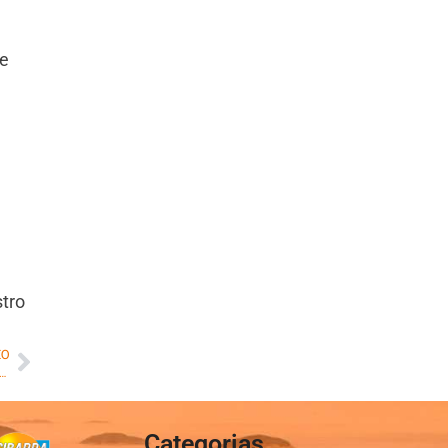
de
stro
MO
erações Rio apresenta os novos estágios operacionais da cidade
Categorias