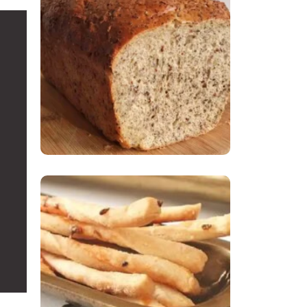
Comer Bem: Pão Low
Carb
Comer Bem:
Palitinhos De Cebola
E Salsa