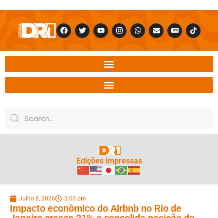
Edições impressas
Julho 8, 2026
3:00 pm
Impacto econômico do Airbnb no Rio de
Janeiro cresce 21% e consolida posição da