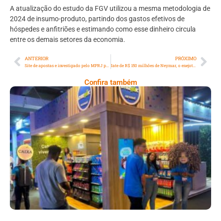
A atualização do estudo da FGV utilizou a mesma metodologia de
2024 de insumo-produto, partindo dos gastos efetivos de
hóspedes e anfitriões e estimando como esse dinheiro circula
entre os demais setores da economia.
ANTERIOR
PRÓXIMO
Site de apostas e investigado pelo MPRJ por fraude de documentos e por operação de apostas ilegais no Rio
Iate de R$ 150 milhões de Neymar, o enejota, desembarcará em Angra dos Reis
Confira também
Cencosud Promove Inovação No Brasil
Com A Participação Do Prezunic No Rio
Innovation Week 2026