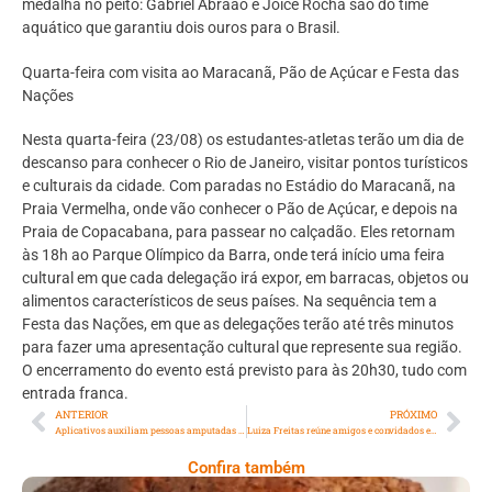
medalha no peito: Gabriel Abraão e Joice Rocha são do time
aquático que garantiu dois ouros para o Brasil.
Quarta-feira com visita ao Maracanã, Pão de Açúcar e Festa das
Nações
Nesta quarta-feira (23/08) os estudantes-atletas terão um dia de
descanso para conhecer o Rio de Janeiro, visitar pontos turísticos
e culturais da cidade. Com paradas no Estádio do Maracanã, na
Praia Vermelha, onde vão conhecer o Pão de Açúcar, e depois na
Praia de Copacabana, para passear no calçadão. Eles retornam
às 18h ao Parque Olímpico da Barra, onde terá início uma feira
cultural em que cada delegação irá expor, em barracas, objetos ou
alimentos característicos de seus países. Na sequência tem a
Festa das Nações, em que as delegações terão até três minutos
para fazer uma apresentação cultural que represente sua região.
O encerramento do evento está previsto para às 20h30, tudo com
entrada franca.
ANTERIOR
PRÓXIMO
Aplicativos auxiliam pessoas amputadas no uso mais adequado de próteses
Luiza Freitas reúne amigos e convidados em comemoração de seu aniversário
Confira também