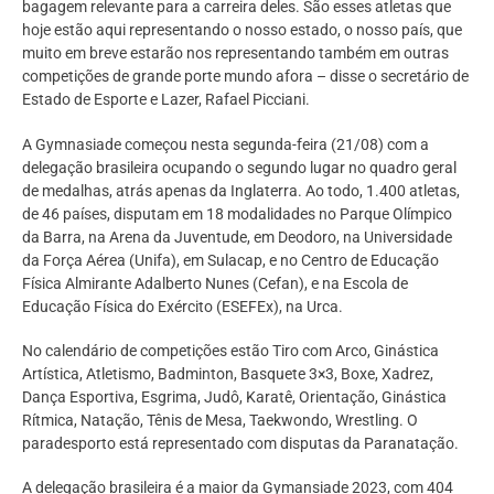
bagagem relevante para a carreira deles. São esses atletas que
hoje estão aqui representando o nosso estado, o nosso país, que
muito em breve estarão nos representando também em outras
competições de grande porte mundo afora – disse o secretário de
Estado de Esporte e Lazer, Rafael Picciani.
A Gymnasiade começou nesta segunda-feira (21/08) com a
delegação brasileira ocupando o segundo lugar no quadro geral
de medalhas, atrás apenas da Inglaterra. Ao todo, 1.400 atletas,
de 46 países, disputam em 18 modalidades no Parque Olímpico
da Barra, na Arena da Juventude, em Deodoro, na Universidade
da Força Aérea (Unifa), em Sulacap, e no Centro de Educação
Física Almirante Adalberto Nunes (Cefan), e na Escola de
Educação Física do Exército (ESEFEx), na Urca.
No calendário de competições estão Tiro com Arco, Ginástica
Artística, Atletismo, Badminton, Basquete 3×3, Boxe, Xadrez,
Dança Esportiva, Esgrima, Judô, Karatê, Orientação, Ginástica
Rítmica, Natação, Tênis de Mesa, Taekwondo, Wrestling. O
paradesporto está representado com disputas da Paranatação.
A delegação brasileira é a maior da Gymansiade 2023, com 404