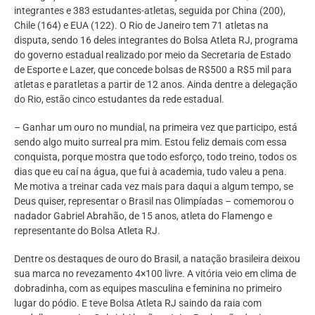
integrantes e 383 estudantes-atletas, seguida por China (200),
Chile (164) e EUA (122). O Rio de Janeiro tem 71 atletas na
disputa, sendo 16 deles integrantes do Bolsa Atleta RJ, programa
do governo estadual realizado por meio da Secretaria de Estado
de Esporte e Lazer, que concede bolsas de R$500 a R$5 mil para
atletas e paratletas a partir de 12 anos. Ainda dentre a delegação
do Rio, estão cinco estudantes da rede estadual.
– Ganhar um ouro no mundial, na primeira vez que participo, está
sendo algo muito surreal pra mim. Estou feliz demais com essa
conquista, porque mostra que todo esforço, todo treino, todos os
dias que eu caí na água, que fui à academia, tudo valeu a pena.
Me motiva a treinar cada vez mais para daqui a algum tempo, se
Deus quiser, representar o Brasil nas Olimpíadas – comemorou o
nadador Gabriel Abrahão, de 15 anos, atleta do Flamengo e
representante do Bolsa Atleta RJ.
Dentre os destaques de ouro do Brasil, a natação brasileira deixou
sua marca no revezamento 4×100 livre. A vitória veio em clima de
dobradinha, com as equipes masculina e feminina no primeiro
lugar do pódio. E teve Bolsa Atleta RJ saindo da raia com