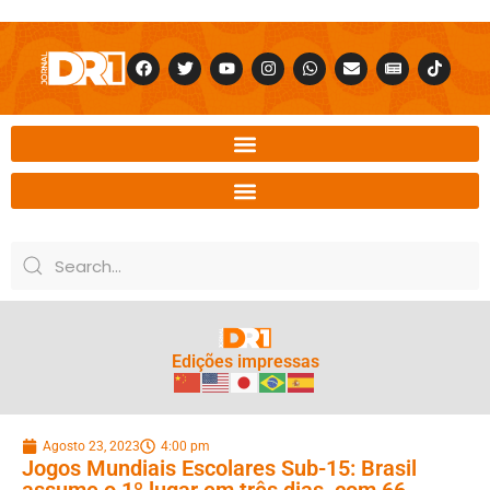
Edições impressas
Agosto 23, 2023
4:00 pm
Jogos Mundiais Escolares Sub-15: Brasil
assume o 1º lugar em três dias, com 66