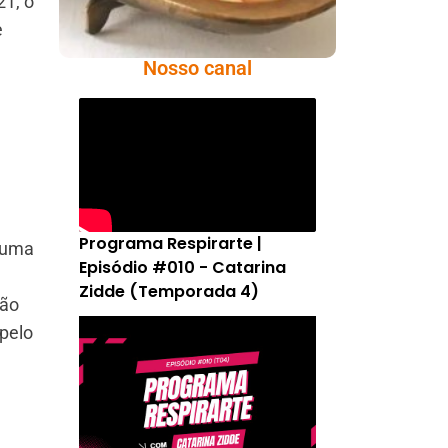
21, o
e
Nosso canal
Programa Respirarte |
e uma
Episódio #010 - Catarina
Zidde (Temporada 4)
não
 pelo
m