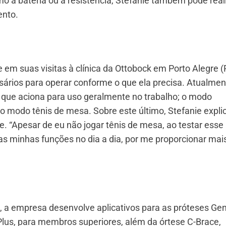
 a bateria ou a resistência, Stefanie também pode real
nto.
e em suas visitas à clínica da Ottobock em Porto Alegre (
sários para operar conforme o que ela precisa. Atualmen
o, que aciona para uso geralmente no trabalho; o modo
e o modo tênis de mesa. Sobre este último, Stefanie expli
te. “Apesar de eu não jogar tênis de mesa, ao testar esse
as minhas funções no dia a dia, por me proporcionar mai
, a empresa desenvolve aplicativos para as próteses Ge
Plus, para membros superiores, além da órtese C-Brace,