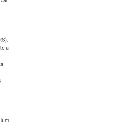
izar
RS),
te a
ca
s
nium