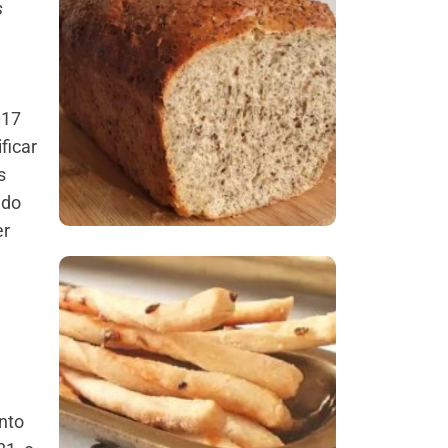
s
Comer Bem: Pão Low
Carb
017
ficar
s
 do
er
Comer Bem:
Palitinhos De Cebola
E Salsa
nto