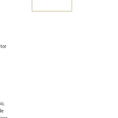
Veja mais
tor
ão,
de