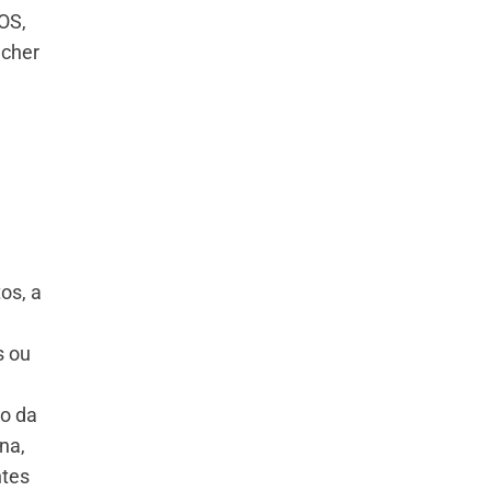
OS,
ncher
os, a
s ou
do da
na,
ntes