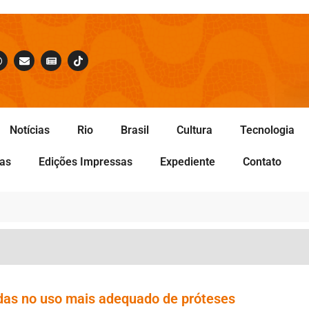
Notícias
Rio
Brasil
Cultura
Tecnologia
tas
Edições Impressas
Expediente
Contato
das no uso mais adequado de próteses