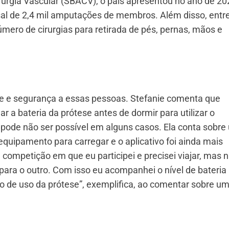
irurgia Vascular (SBACV), o país apresentou no ano de 20
l de 2,4 mil amputações de membros. Além disso, entr
ero de cirurgias para retirada de pés, pernas, mãos e
ade e segurança a essas pessoas. Stefanie comenta que
a bateria da prótese antes de dormir para utilizar o
 pode não ser possível em alguns casos. Ela conta sobr
quipamento para carregar e o aplicativo foi ainda mais
 competição em que eu participei e precisei viajar, mas 
ara o outro. Com isso eu acompanhei o nível de bateria
po de uso da prótese”, exemplifica, ao comentar sobre u