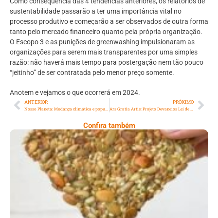
Como consequência das 4 tendências anteriores, os relatórios de
sustentabilidade passarão a ter uma importância vital no
processo produtivo e começarão a ser observados de outra forma
tanto pelo mercado financeiro quanto pela própria organização.
O Escopo 3 e as punições de greenwashing impulsionaram as
organizações para serem mais transparentes por uma simples
razão: não haverá mais tempo para postergação nem tão pouco
“jeitinho” de ser contratada pelo menor preço somente.
Anotem e vejamos o que ocorrerá em 2024.
ANTERIOR
PRÓXIMO
Nosso Planeta: Mudança climática e população mais doente
Ars Gratia Artis: Projeto Devaneios Lei de Incentivo à Cultura ICMS Aprovado SECEC RJ
Confira também
Comer Bem: Cracker De Sementes