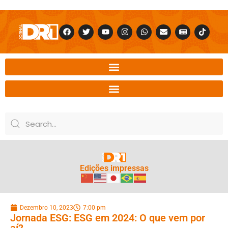
Edições impressas
Dezembro 10, 2023
7:00 pm
Jornada ESG: ESG em 2024: O que vem por
aí?