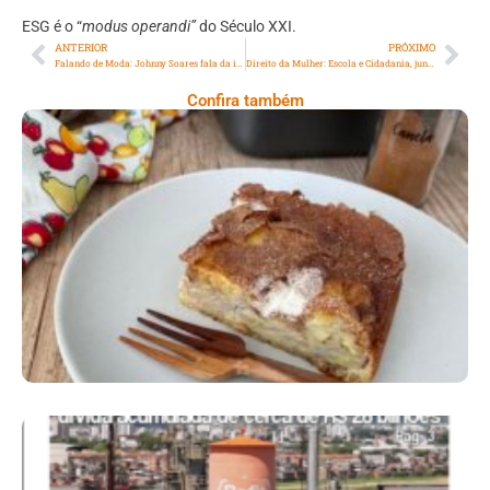
ESG é o “
modus operandi”
do Século XXI.
ANTERIOR
PRÓXIMO
Falando de Moda: Johnny Soares fala da importância do DRT de modelos e dos direitos que os modelos têm
Direito da Mulher: Escola e Cidadania, juntas promovem um futuro melhor!
Confira também
Comer Bem: Torta De Banana