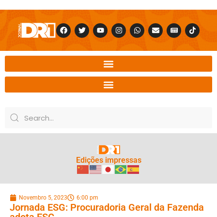
Edições impressas
Novembro 5, 2023
6:00 pm
Jornada ESG: Procuradoria Geral da Fazenda
adota ESG