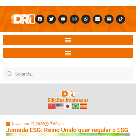
Edições impressas
Novembro 12, 2023
7:00 pm
Jornada ESG: Reino Unido quer regular o ESG