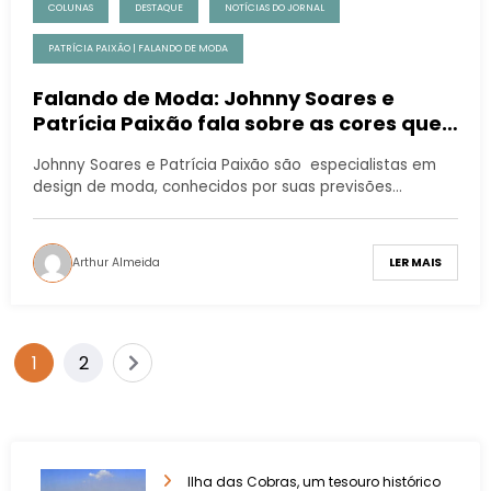
COLUNAS
DESTAQUE
NOTÍCIAS DO JORNAL
PATRÍCIA PAIXÃO | FALANDO DE MODA
Falando de Moda: Johnny Soares e
Patrícia Paixão fala sobre as cores que
irão predominar 2024
Johnny Soares e Patrícia Paixão são especialistas em
design de moda, conhecidos por suas previsões…
Arthur Almeida
LER MAIS
1
2
Ilha das Cobras, um tesouro histórico