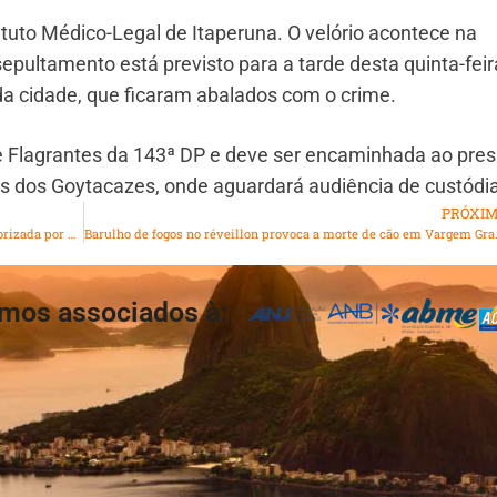
ituto Médico-Legal de Itaperuna. O velório acontece na
sepultamento está previsto para a tarde desta quinta-feir
da cidade, que ficaram abalados com o crime.
 de Flagrantes da 143ª DP e deve ser encaminhada ao pres
s dos Goytacazes, onde aguardará audiência de custódia
PRÓXI
Prisão de Filipe Martins, ex-assessor de Bolsonaro, é autorizada por Moraes após descumprimento de cautelares
Barulho de fogos no r
mos associados à: