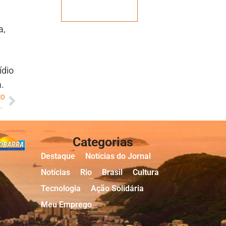
Veja mais
a,
ídio
.
MO
éveillon provoca a morte de cão em Vargem Grande
Categorias
Destaque
Notícias do Jornal
Notícias
Rio
Brasil
Cultura
Tecnologia
Ação Solidária
Meu Emprego