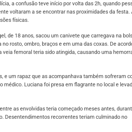
cia, a confusão teve início por volta das 2h, quando pes
nte voltaram a se encontrar nas proximidades da festa.
ões físicas.
ngel, de 18 anos, sacou um canivete que carregava na bol
da no rosto, ombro, braços e em uma das coxas. De acord
 veia femoral teria sido atingida, causando uma hemorr
anos, e um rapaz que as acompanhava também sofreram c
 médico. Luciana foi presa em flagrante no local e leva
 entre as envolvidas teria começado meses antes, durant
io. Desentendimentos recorrentes teriam culminado no
.