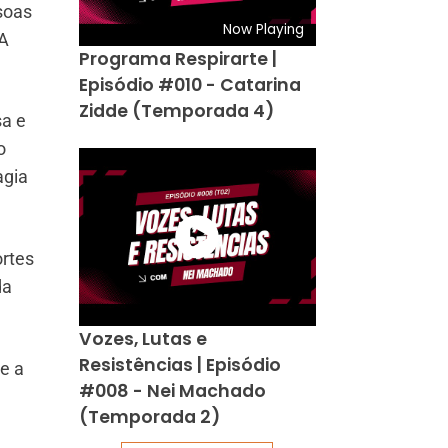
soas
Now Playing
 A
Programa Respirarte |
Episódio #010 - Catarina
Zidde (Temporada 4)
sa e
o
agia
ortes
da
Vozes, Lutas e
Resistências | Episódio
e a
#008 - Nei Machado
(Temporada 2)