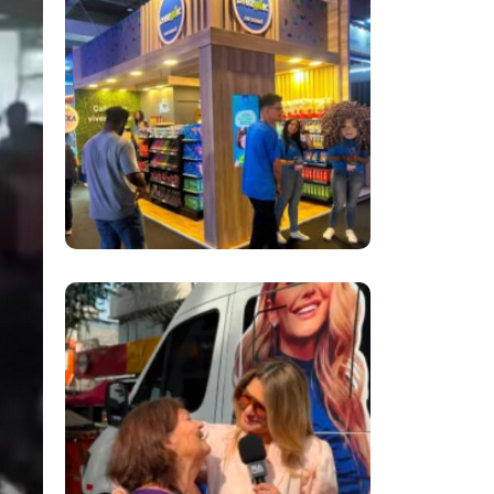
Inovação No Brasil
Com A Participação
Do Prezunic No Rio
Innovation Week
2026
​Segurança Pública
Lidera Queixas De
Moradores Do Rio Em
Escuta Promovida
Por Antônia
Fontenelle