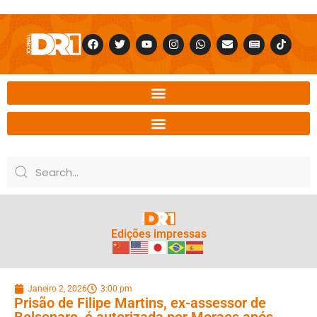
Edições impressas
Janeiro 2, 2026
3:00 pm
Prisão de Filipe Martins, ex-assessor de
Bolsonaro, é autorizada por Moraes após