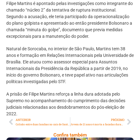
Filipe Martins é apontado pelas investigações como integrante do
chamado “núcleo 2” da tentativa de ruptura institucional.
Segundo a acusação, ele teria participado da operacionalização
do plano golpista e apresentado ao então presidente Bolsonaro a
chamada “minuta do golpe”, documento que previa medidas
excepcionais para a manutenção do poder.
Natural de Sorocaba, no interior de São Paulo, Martins tem 38
anos e formação em Relações Internacionais pela Universidade de
Brasília. Ele atuou como assessor especial para Assuntos
Internacionais da Presidência da República a partir de 2019, no
início do governo Bolsonaro, e teve papel ativo nas articulações
políticas investigadas pelo STF.
A prisão de Filipe Martins reforça a linha dura adotada pelo
Supremo no acompanhamento do cumprimento das decisões
judiciais relacionadas aos desdobramentos do pós-eleição de
2022.
ANTERIOR
PRÓXIMO
Colisão entre duas lanchas no cais de Santa Luzia, em Angra dos Reis, deixa 3 feridos
Jovem de 21 anos é morta a facadas durante Réveillon
Confira também