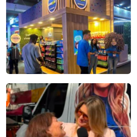
Cencosud Promove Inovação No Brasil
Com A Participação Do Prezunic No Rio
Innovation Week 2026
​Segurança Pública Lidera Queixas De
Moradores Do Rio Em Escuta Promovida Por
Antônia Fontenelle