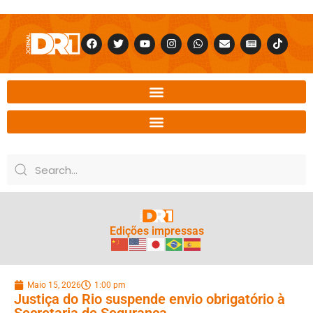
Edições impressas
Maio 15, 2026
1:00 pm
Justiça do Rio suspende envio obrigatório à
Secretaria de Segurança