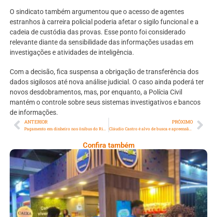
O sindicato também argumentou que o acesso de agentes
estranhos à carreira policial poderia afetar o sigilo funcional e a
cadeia de custódia das provas. Esse ponto foi considerado
relevante diante da sensibilidade das informações usadas em
investigações e atividades de inteligência.
Com a decisão, fica suspensa a obrigação de transferência dos
dados sigilosos até nova análise judicial. O caso ainda poderá ter
novos desdobramentos, mas, por enquanto, a Polícia Civil
mantém o controle sobre seus sistemas investigativos e bancos
de informações.
ANTERIOR
PRÓXIMO
Pagamento em dinheiro nos ônibus do Rio acaba em maio
Cláudio Castro é alvo de busca e apreensão pela PF em operação que investiga fraudes da Refit
Confira também
Cencosud Promove Inovação No Brasil
Com A Participação Do Prezunic No Rio
Innovation Week 2026