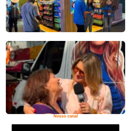
​Segurança Pública Lidera Queixas De
Moradores Do Rio Em Escuta Promovida Por
Antônia Fontenelle
Nosso canal