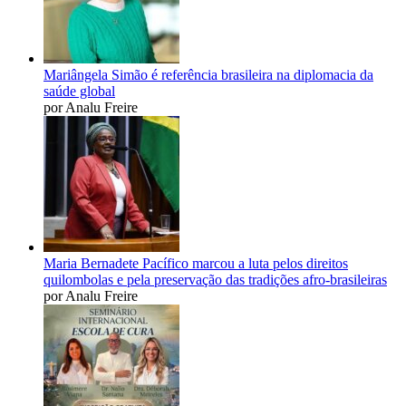
Mariângela Simão é referência brasileira na diplomacia da
saúde global
por Analu Freire
Maria Bernadete Pacífico marcou a luta pelos direitos
quilombolas e pela preservação das tradições afro-brasileiras
por Analu Freire