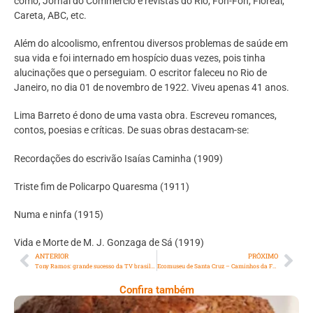
como, Jornal do Commercio e revistas do Rio, Fon-Fon, Floreal,
Careta, ABC, etc.
Além do alcoolismo, enfrentou diversos problemas de saúde em
sua vida e foi internado em hospício duas vezes, pois tinha
alucinações que o perseguiam. O escritor faleceu no Rio de
Janeiro, no dia 01 de novembro de 1922. Viveu apenas 41 anos.
Lima Barreto é dono de uma vasta obra. Escreveu romances,
contos, poesias e críticas. De suas obras destacam-se:
Recordações do escrivão Isaías Caminha (1909)
Triste fim de Policarpo Quaresma (1911)
Numa e ninfa (1915)
Vida e Morte de M. J. Gonzaga de Sá (1919)
ANTERIOR
PRÓXIMO
Tony Ramos: grande sucesso da TV brasileira há mais de quatro décadas
Ecomuseu de Santa Cruz – Caminhos da Fazenda de Santa Cruz e Santa Cruz republicana
Confira também