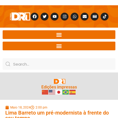
Edições impressas
Maio 18, 2024
2:00 pm
Lima Barreto um pré-modernista à frente do
seu tempo