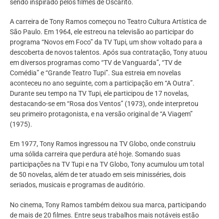
sendo inspirado pelos filmes de Oscarito.
A carreira de Tony Ramos começou no Teatro Cultura Artística de
São Paulo. Em 1964, ele estreou na televisão ao participar do
programa “Novos em Foco” da TV Tupi, um show voltado para a
descoberta de novos talentos. Após sua contratação, Tony atuou
em diversos programas como “TV de Vanguarda”, “TV de
Comédia” e “Grande Teatro Tupi”. Sua estreia em novelas
aconteceu no ano seguinte, com a participação em “A Outra”.
Durante seu tempo na TV Tupi, ele participou de 17 novelas,
destacando-se em “Rosa dos Ventos” (1973), onde interpretou
seu primeiro protagonista, e na versão original de “A Viagem”
(1975).
Em 1977, Tony Ramos ingressou na TV Globo, onde construiu
uma sólida carreira que perdura até hoje. Somando suas
participações na TV Tupi e na TV Globo, Tony acumulou um total
de 50 novelas, além de ter atuado em seis minisséries, dois
seriados, musicais e programas de auditório.
No cinema, Tony Ramos também deixou sua marca, participando
de mais de 20 filmes. Entre seus trabalhos mais notáveis estão