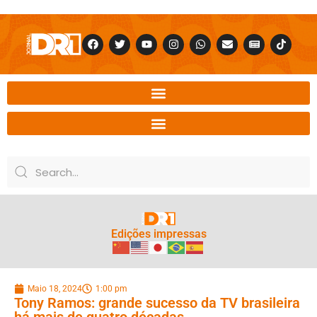
Edições impressas
Maio 18, 2024
1:00 pm
Tony Ramos: grande sucesso da TV brasileira
há mais de quatro décadas