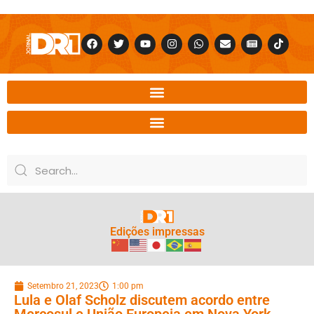
Edições impressas
Setembro 21, 2023
1:00 pm
Lula e Olaf Scholz discutem acordo entre
Mercosul e União Europeia em Nova York