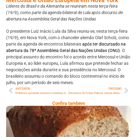
Líderes do Brasil e da Alemanha se reuniram nesta terça-feira
(19/9), como parte da agenda bilateral de Lula após discurso de
abertura na Assembleia Geral das Nações Unidas
O presidente Luiz Inácio Lula da Silva reuniu-se, nesta terça-feira
(19/9), em Nova York, com o chanceler alemão Olaf Scholz, como
parte da agenda de encontros bilaterais
após ter discursado na
abertura da 78ª Assembleia Geral das Nações Unidas (ONU)
. O
principal assunto do encontro foi o acordo entre Mercosul e União
Europeia e, ao líder europeu, Lula afirmou que pretende fechar as
negociações ainda durante a sua presidência no Mercosul. O
brasileiro assumiu o comando do bloco continental no início de
julho, por um período de seis meses.
ANTERIOR
PRÓXIMO
Prefeitura apreende módulos e centenas de garrafas de vidro durante operação no Recreio dos Bandeirantes
Secretaria de Ordem Pública realiza demolição de construções irregulares em área de luxo, no Joá
Confira também
Comer Bem: Pão Low Carb