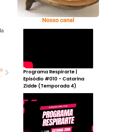
Nosso canal
da
MO
Programa Respirarte |
anças e adolescentes de Projeto Teatro na Zona Norte produzem filme documental com exibição neste sábado em Botafogo
Episódio #010 - Catarina
Zidde (Temporada 4)