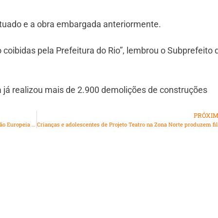
autuado e a obra embargada anteriormente.
coibidas pela Prefeitura do Rio”, lembrou o Subprefeito 
 já realizou mais de 2.900 demolições de construções
PRÓXI
Lula e Olaf Scholz discutem acordo entre Mercosul e União Europeia em Nova York
Cri