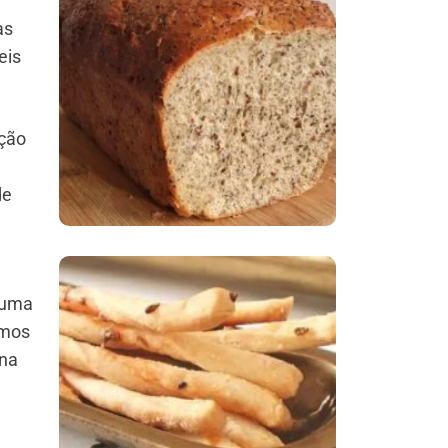
às
Comer Bem: Pão Low
eis
Carb
ação
de
 uma
Comer Bem:
emos
Palitinhos De Cebola
ona
E Salsa