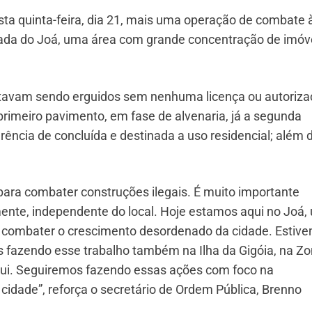
sta quinta-feira, dia 21, mais uma operação de combate 
trada do Joá, uma área com grande concentração de imóv
stavam sendo erguidos sem nenhuma licença ou autoriz
primeiro pavimento, em fase de alvenaria, já a segunda
ência de concluída e destinada a uso residencial; além 
para combater construções ilegais. É muito importante
ente, independente do local. Hoje estamos aqui no Joá,
a combater o crescimento desordenado da cidade. Estiv
fazendo esse trabalho também na Ilha da Gigóia, na Z
qui. Seguiremos fazendo essas ações com foco na
idade”, reforça o secretário de Ordem Pública, Brenno