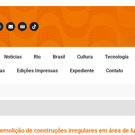
Notícias
Rio
Brasil
Cultura
Tecnologia
tas
Edições Impressas
Expediente
Contato
demolição de construções irregulares em área de lu