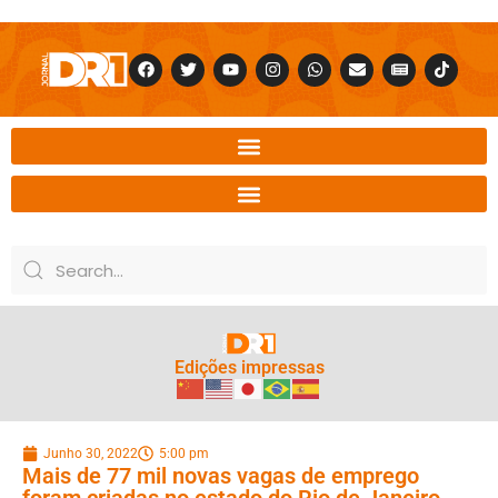
Edições impressas
Junho 30, 2022
5:00 pm
Mais de 77 mil novas vagas de emprego
foram criadas no estado do Rio de Janeiro