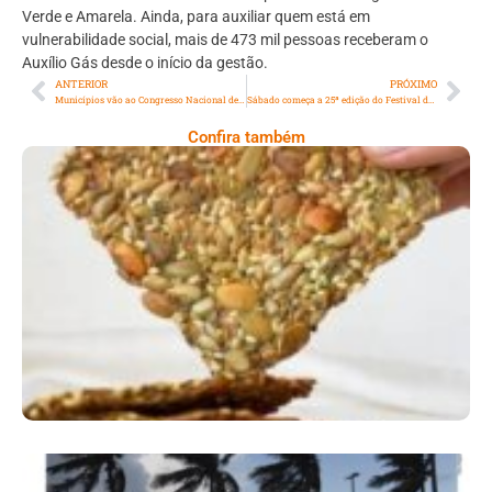
Verde e Amarela. Ainda, para auxiliar quem está em
vulnerabilidade social, mais de 473 mil pessoas receberam o
Auxílio Gás desde o início da gestão.
ANTERIOR
PRÓXIMO
Municípios vão ao Congresso Nacional debater medidas com impacto fiscal
Sábado começa a 25ª edição do Festival das Cerejeira Bunkyos, em São Roque
Confira também
Comer Bem: Cracker De Sementes