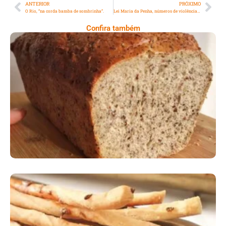
ANTERIOR
PRÓXIMO
O Rio, “na corda bamba de sombrinha”.
Lei Maria da Penha, números de violência doméstica ainda são alarmantes
Confira também
Comer Bem: Pão Low Carb
Comer Bem: Palitinhos De Cebola E Salsa