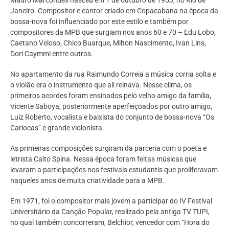
Janeiro. Compositor e cantor criado em Copacabana na época da
bossa-nova foi influenciado por este estilo e também por
compositores da MPB que surgiam nos anos 60 e 70 – Edu Lobo,
Caetano Veloso, Chico Buarque, Milton Nascimento, Ivan Lins,
Dori Caymmi entre outros.
No apartamento da rua Raimundo Correia a música corria solta e
o violão era o instrumento que ali reinava. Nesse clima, os
primeiros acordes foram ensinados pelo velho amigo da família,
Vicente Saboya, posteriormente aperfeiçoados por outro amigo,
Luiz Roberto, vocalista e baixista do conjunto de bossa-nova “Os
Cariocas” e grande violonista.
As primeiras composições surgiram da parceria com o poeta e
letrista Caito Spina. Nessa época foram feitas músicas que
levaram a participações nos festivais estudantis que proliferavam
naqueles anos de muita criatividade para a MPB.
Em 1971, foi o compositor mais jovem a participar do IV Festival
Universitário da Canção Popular, realizado pela antiga TV TUPI,
no qual também concorreram, Belchior, vencedor com “Hora do