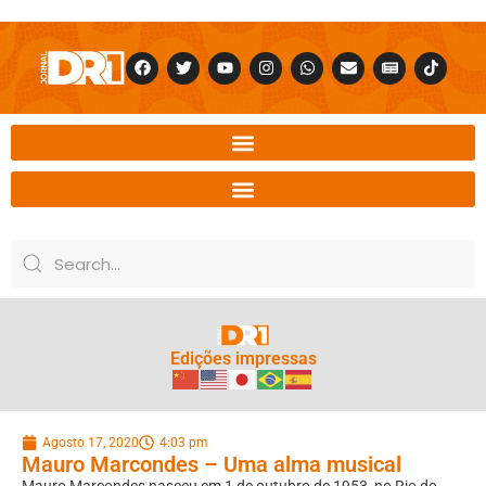
Edições impressas
Agosto 17, 2020
4:03 pm
Mauro Marcondes – Uma alma musical
Mauro Marcondes nasceu em 1 de outubro de 1953, no Rio de