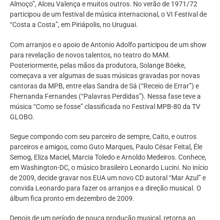
Almoço”, Alceu Valença e muitos outros. No verão de 1971/72
participou de um festival de música internacional, o VI Festival de
“Costa a Costa”, em Piriápolis, no Uruguai.
Com arranjos e o apoio de Antonio Adolfo participou de um show
para revelação de novos talentos, no teatro do MAM.
Posteriormente, pelas mãos da produtora, Solange Böeke,
começava a ver algumas de suas músicas gravadas por novas
cantoras da MPB, entre elas Sandra de Sá (“Receio de Errar”) e
Fhernanda Fernandes (“Palavras Perdidas”). Nessa fase teve a
música “Como se fosse” classificada no Festival MPB-80 da TV
GLOBO.
Segue compondo com seu parceiro de sempre, Caito, e outros
parceiros e amigos, como Guto Marques, Paulo César Feital, Éle
Semog, Eliza Maciel, Marcia Toledo e Arnoldo Medeiros. Conhece,
em Washington-DC, o músico brasileiro Leonardo Lucini. No início
de 2009, decide gravar nos EUA um novo CD autoral “Mar Azul” e
convida Leonardo para fazer os arranjos e a direção musical. O
álbum fica pronto em dezembro de 2009.
Depois de um período de pouca produção musical, retorna ao