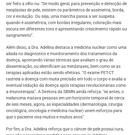
ser feito a olho nu: “De modo geral, para prevenção e detecção de
neoplasias de pele, existem os parâmetros de assimetria, borda,
cor e evolução. Ou seja, uma mancha passa a ser suspeita
quando é assimétrica, com bordas irregulares, coloração mais
escura em diferentes tons e apresentando crescimento rápido ou
sangramento”.
Além disso, a Dra. Adelina destaca a medicina nuclear como uma
aliada no diagnóstico e monitoramento dos tratamentos da
doença, apontando várias técnicas que avaliam o grau de
disseminação, ou identificam as metástases, bem como se as
terapias aplicadas estão sendo efetivas. “O exame PET-CT
rastreia a doença com muita precisão em todo o corpo e avalia a
eventual redução da doença após terapias revolucionárias como
a imunoterapia”. A Diretora da SBMN ainda reforça: “se antes, o
melanoma matava pessoas em um horizonte temporal de cerca
de seis meses, agora, as especialidades (dermatologia, cirurgia
oncológica, oncologia e medicina nuclear) unem esforços para
que o paciente viva muitos e muitos anos”
Por fim, a Dra. Adelina reforça que o câncer de pele possui cura,