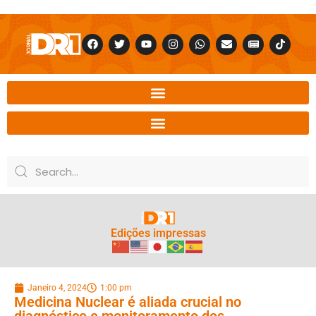
Edições impressas
Janeiro 4, 2024
1:00 pm
Medicina Nuclear é aliada crucial no
diagnóstico e monitoramento dos