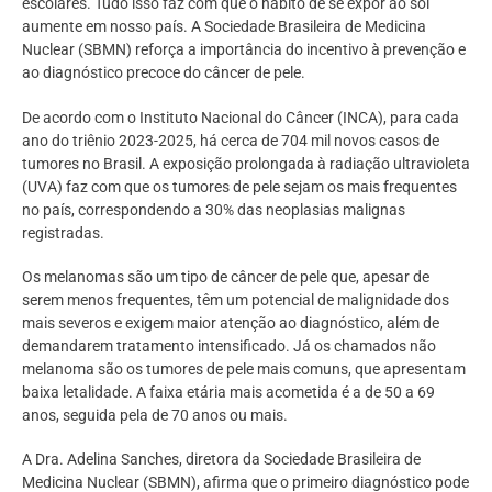
escolares. Tudo isso faz com que o hábito de se expor ao sol
aumente em nosso país. A Sociedade Brasileira de Medicina
Nuclear (SBMN) reforça a importância do incentivo à prevenção e
ao diagnóstico precoce do câncer de pele.
De acordo com o Instituto Nacional do Câncer (INCA), para cada
ano do triênio 2023-2025, há cerca de 704 mil novos casos de
tumores no Brasil. A exposição prolongada à radiação ultravioleta
(UVA) faz com que os tumores de pele sejam os mais frequentes
no país, correspondendo a 30% das neoplasias malignas
registradas.
Os melanomas são um tipo de câncer de pele que, apesar de
serem menos frequentes, têm um potencial de malignidade dos
mais severos e exigem maior atenção ao diagnóstico, além de
demandarem tratamento intensificado. Já os chamados não
melanoma são os tumores de pele mais comuns, que apresentam
baixa letalidade. A faixa etária mais acometida é a de 50 a 69
anos, seguida pela de 70 anos ou mais.
A Dra. Adelina Sanches, diretora da Sociedade Brasileira de
Medicina Nuclear (SBMN), afirma que o primeiro diagnóstico pode