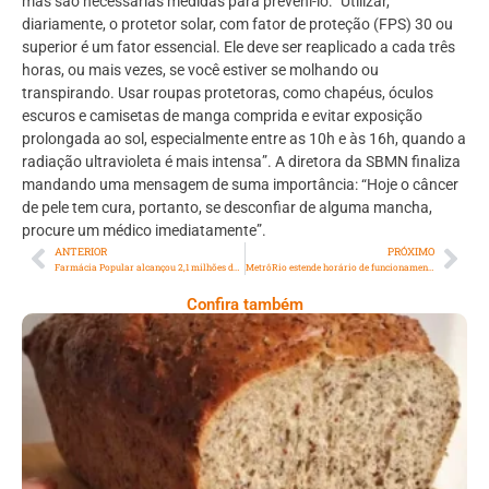
mas são necessárias medidas para preveni-lo: “Utilizar,
diariamente, o protetor solar, com fator de proteção (FPS) 30 ou
superior é um fator essencial. Ele deve ser reaplicado a cada três
horas, ou mais vezes, se você estiver se molhando ou
transpirando. Usar roupas protetoras, como chapéus, óculos
escuros e camisetas de manga comprida e evitar exposição
prolongada ao sol, especialmente entre as 10h e às 16h, quando a
radiação ultravioleta é mais intensa”. A diretora da SBMN finaliza
mandando uma mensagem de suma importância: “Hoje o câncer
de pele tem cura, portanto, se desconfiar de alguma mancha,
procure um médico imediatamente”.
ANTERIOR
PRÓXIMO
Farmácia Popular alcançou 2,1 milhões de fluminenses em 2023
MetrôRio estende horário de funcionamento para ensaios na Sapucaí aos domingos
Confira também
Comer Bem: Pão Low Carb