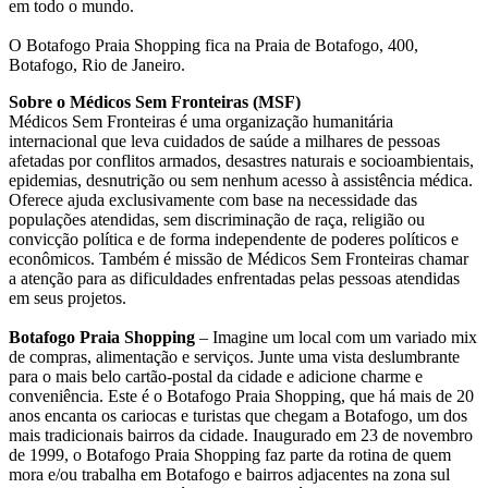
em todo o mundo.
O Botafogo Praia Shopping fica na Praia de Botafogo, 400,
Botafogo, Rio de Janeiro.
Sobre o Médicos Sem Fronteiras (MSF)
Médicos Sem Fronteiras é uma organização humanitária
internacional que leva cuidados de saúde a milhares de pessoas
afetadas por conflitos armados, desastres naturais e socioambientais,
epidemias, desnutrição ou sem nenhum acesso à assistência médica.
Oferece ajuda exclusivamente com base na necessidade das
populações atendidas, sem discriminação de raça, religião ou
convicção política e de forma independente de poderes políticos e
econômicos. Também é missão de Médicos Sem Fronteiras chamar
a atenção para as dificuldades enfrentadas pelas pessoas atendidas
em seus projetos.
Botafogo Praia Shopping
– Imagine um local com um variado mix
de compras, alimentação e serviços. Junte uma vista deslumbrante
para o mais belo cartão-postal da cidade e adicione charme e
conveniência. Este é o Botafogo Praia Shopping, que há mais de 20
anos encanta os cariocas e turistas que chegam a Botafogo, um dos
mais tradicionais bairros da cidade. Inaugurado em 23 de novembro
de 1999, o Botafogo Praia Shopping faz parte da rotina de quem
mora e/ou trabalha em Botafogo e bairros adjacentes na zona sul