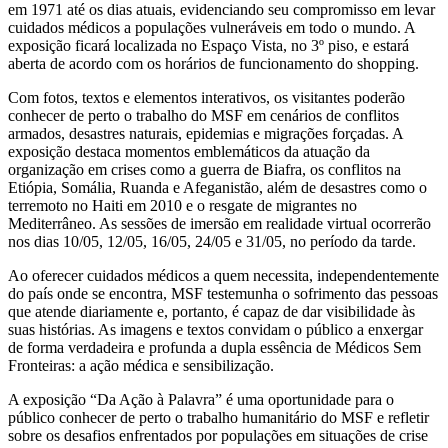
em 1971 até os dias atuais, evidenciando seu compromisso em levar
cuidados médicos a populações vulneráveis em todo o mundo. A
exposição ficará localizada no Espaço Vista, no 3º piso, e estará
aberta de acordo com os horários de funcionamento do shopping.
Com fotos, textos e elementos interativos, os visitantes poderão
conhecer de perto o trabalho do MSF em cenários de conflitos
armados, desastres naturais, epidemias e migrações forçadas. A
exposição destaca momentos emblemáticos da atuação da
organização em crises como a guerra de Biafra, os conflitos na
Etiópia, Somália, Ruanda e Afeganistão, além de desastres como o
terremoto no Haiti em 2010 e o resgate de migrantes no
Mediterrâneo. As sessões de imersão em realidade virtual ocorrerão
nos dias 10/05, 12/05, 16/05, 24/05 e 31/05, no período da tarde.
Ao oferecer cuidados médicos a quem necessita, independentemente
do país onde se encontra, MSF testemunha o sofrimento das pessoas
que atende diariamente e, portanto, é capaz de dar visibilidade às
suas histórias. As imagens e textos convidam o público a enxergar
de forma verdadeira e profunda a dupla essência de Médicos Sem
Fronteiras: a ação médica e sensibilização.
A exposição “Da Ação à Palavra” é uma oportunidade para o
público conhecer de perto o trabalho humanitário do MSF e refletir
sobre os desafios enfrentados por populações em situações de crise